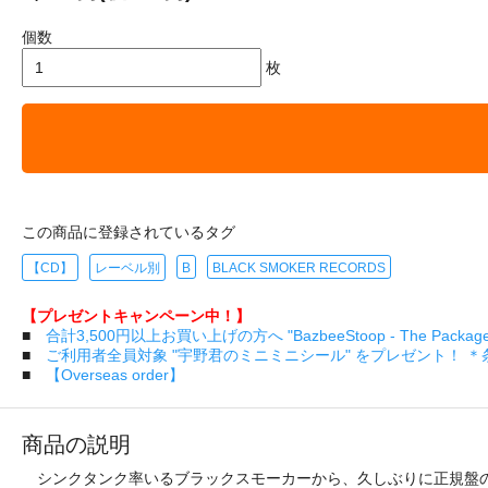
個数
枚
この商品に登録されているタグ
【CD】
レーベル別
B
BLACK SMOKER RECORDS
【プレゼントキャンペーン中！】
■
合計3,500円以上お買い上げの方へ "BazbeeStoop - The Pa
■
ご利用者全員対象 "宇野君のミニミニシール" をプレゼント！ 
■
【Overseas order】
商品の説明
シンクタンク率いるブラックスモーカーから、久しぶりに正規盤のリリー