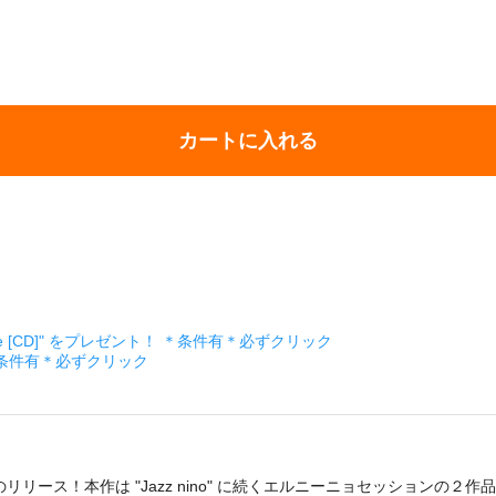
カートに入れる
ckage [CD]" をプレゼント！ ＊条件有＊必ずクリック
＊条件有＊必ずクリック
ス！本作は "Jazz nino" に続くエルニーニョセッションの２作