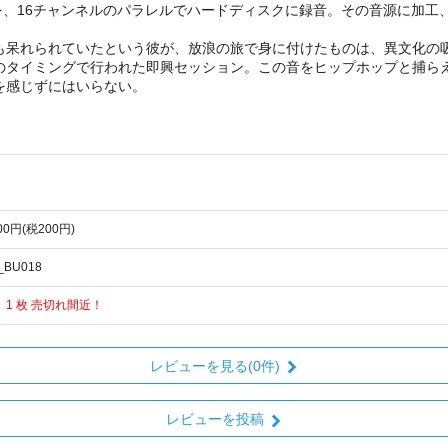
tabraでの悶絶ライブを、16チャンネルのパラレルでハードディスクに録音。その
呆れられていたという彼が、放浪の旅で身に付けたものは、異文化の
のタイミングで行われた即興セッション。この音をヒップホップと捕らえ
を感じずにはいらない。
200円(税200円)
_BU018
 1 枚 売切れ間近！
レビューを見る(0件)
レビューを投稿