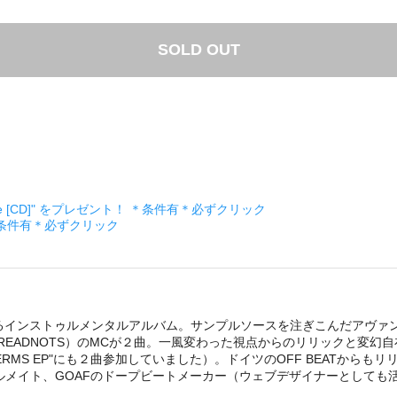
SOLD OUT
ckage [CD]" をプレゼント！ ＊条件有＊必ずクリック
＊条件有＊必ずクリック
Cによるインストゥルメンタルアルバム。サンプルソースを注ぎこんだア
READNOTS）のMCが２曲。一風変わった視点からのリリックと変幻
THE GERMS EP"にも２曲参加していました）。ドイツのOFF BEATからもリ
TICのレーベルメイト、GOAFのドープビートメーカー（ウェブデザイナーとして