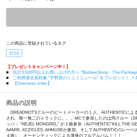
この商品に登録されているタグ
【CD】
【プレゼントキャンペーン中！】
■
合計3,500円以上お買い上げの方へ "BazbeeStoop - The Pa
■
ご利用者全員対象 "宇野君のミニミニシール" をプレゼント！ 
■
【Overseas order】
商品の説明
DREADNOTSクルーのビートメーカーの１人、AUTHENTI
され、唯一無二のトラックに。。。MCで参加したのは同クルー（D
ッパ－ "NEJEL MONGREL" が２曲参加（AUTHENTIC"KILL 
AAMIR, XCZICLES, AHMUSEが参加。そしてAUTHEN
４曲）、オーセンティックによる渾身のフルアルバム！！！