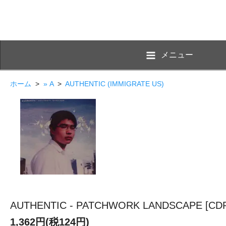
メニュー
ホーム
>
» A
>
AUTHENTIC (IMMIGRATE US)
AUTHENTIC - PATCHWORK LANDSCAPE [CDR
1,362円(税124円)