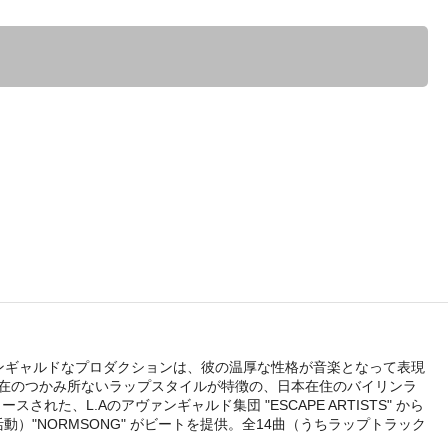
ヴァンギャルドなプロダクションは、彼の温厚な性格が音楽となって表現
自在のつかみ所ないラップスタイルが特徴の、日本在住のバイリンラ
リースされた、L.Aのアヴァンギャルド集団 "ESCAPE ARTISTS" から
も活動）"NORMSONG" がビートを提供。全14曲（うちラップトラック