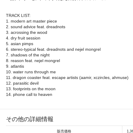
TRACK LIST:
1. modern art master piece
2. sound advice feat. dreadnots
3. acrossing the wood
4. dry fruit session
5. asian pimps
6. stereo-typical feat. dreadnots and nejel mongrel
7. shadows of the night
8. reason feat. nejel mongrel
9. atlantis
10. water runs through me
11. dragon coaster feat. escape artists (aamir, xczircles, ahmuse)
12. parasitic devil
13. footprints on the moon
14. phone call to heaven
その他の詳細情報
販売価格
1,