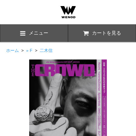
メニュー
カートを見る
ホーム
>
» F
>
二木信