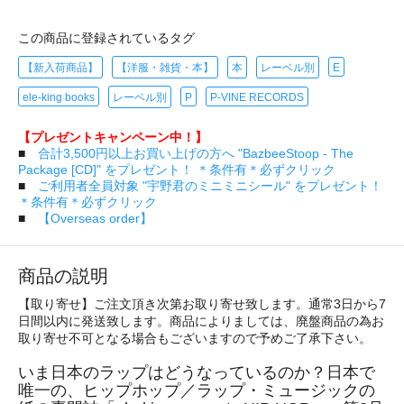
この商品に登録されているタグ
【新入荷商品】
【洋服・雑貨・本】
本
レーベル別
E
ele-king books
レーベル別
P
P-VINE RECORDS
【プレゼントキャンペーン中！】
■
合計3,500円以上お買い上げの方へ "BazbeeStoop - The
Package [CD]" をプレゼント！ ＊条件有＊必ずクリック
■
ご利用者全員対象 "宇野君のミニミニシール" をプレゼント！
＊条件有＊必ずクリック
■
【Overseas order】
商品の説明
【取り寄せ】ご注文頂き次第お取り寄せ致します。通常3日から7
日間以内に発送致します。商品によりましては、廃盤商品の為お
取り寄せ不可となる場合もございますので予めご了承下さい。
いま日本のラップはどうなっているのか？日本で
唯一の、ヒップホップ／ラップ・ミュージックの