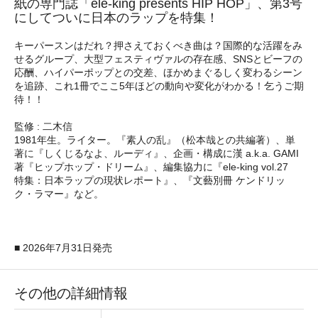
紙の専門誌「ele-king presents HIP HOP」、第3号
にしてついに日本のラップを特集！
キーパースンはだれ？押さえておくべき曲は？国際的な活躍をみ
せるグループ、大型フェスティヴァルの存在感、SNSとビーフの
応酬、ハイパーポップとの交差、ほかめまぐるしく変わるシーン
を追跡、これ1冊でここ5年ほどの動向や変化がわかる！乞うご期
待！！
監修 : 二木信
1981年生。ライター。『素人の乱』（松本哉との共編著）、単
著に『しくじるなよ、ルーディ』、企画・構成に漢 a.k.a. GAMI
著『ヒップホップ・ドリーム』、編集協力に『ele-king vol.27
特集：日本ラップの現状レポート』、『文藝別冊 ケンドリッ
ク・ラマー』など。
■ 2026年7月31日発売
その他の詳細情報