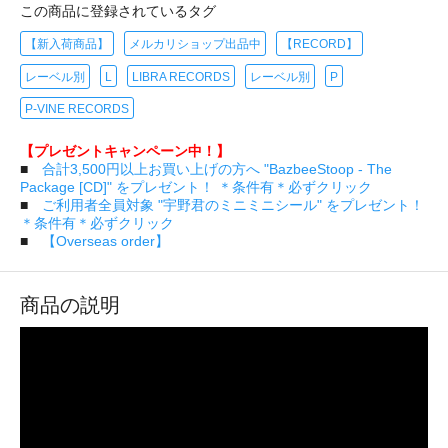
この商品に登録されているタグ
【新入荷商品】
メルカリショップ出品中
【RECORD】
レーベル別
L
LIBRA RECORDS
レーベル別
P
P-VINE RECORDS
【プレゼントキャンペーン中！】
■
合計3,500円以上お買い上げの方へ "BazbeeStoop - The
Package [CD]" をプレゼント！ ＊条件有＊必ずクリック
■
ご利用者全員対象 "宇野君のミニミニシール" をプレゼント！
＊条件有＊必ずクリック
■
【Overseas order】
商品の説明