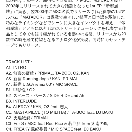
伝説的なグループ、新宿拡声器集団ことMSC。MS CRU名義で
2002年にリリースされて大きな話題となった1st EP『帝都崩
壊』に続き、翌2003年にMSC名義でリリースされた衝撃の1stア
ルバム『MATADOR』は過激で生々しい描写と日本語を駆使した
巧みなライミングなどでシーンに大きなインパクトを与え、『帝
都崩壊』とともに00年代のストリートミュージックを代表する作
品として今でも語り継がれている名盤中の名盤。リリースから20
数年の時を経て待望となるアナログ化が実現。同時にカセットテ
ープでもリリース。
TRACK LIST :
A1. INTRO
A2. 無言の蓄積 / PRIMAL, TA-BOO, O2, KAN
A3. 新宿 Running dogs / KAN, PRIMAL
A4. 新宿 U.G.A remix 03' / MIC SPACE
B1. 甲斐性 / O2
B2. スペース・ペース / SIDE RIDE and Ah-
B3. INTERLUDE
B4. ALERGY / KAN, O2 feat. 志人
C1. MASTA PIECE (TO MILITIA) / TA-BOO feat. DJ BAKU
C2. 支離滅裂 / PRIMAL
C3. For S / MSC feat Red Rice & 若旦那 from 湘南の風
C4. FREAKY 風紀委員 / MIC SPACE feat. DJ BAKU