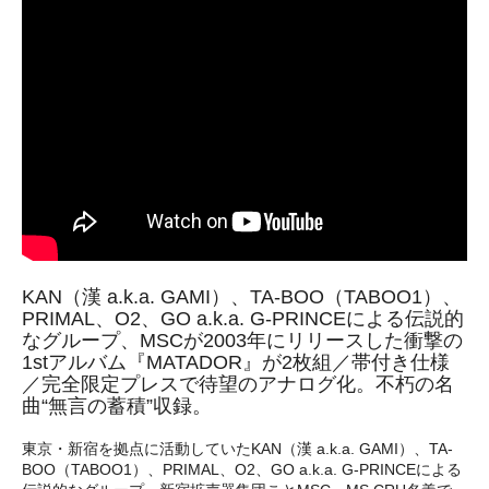
KAN（漢 a.k.a. GAMI）、TA-BOO（TABOO1）、
PRIMAL、O2、GO a.k.a. G-PRINCEによる伝説的
なグループ、MSCが2003年にリリースした衝撃の
1stアルバム『MATADOR』が2枚組／帯付き仕様
／完全限定プレスで待望のアナログ化。不朽の名
曲“無言の蓄積”収録。
東京・新宿を拠点に活動していたKAN（漢 a.k.a. GAMI）、TA-
BOO（TABOO1）、PRIMAL、O2、GO a.k.a. G-PRINCEによる