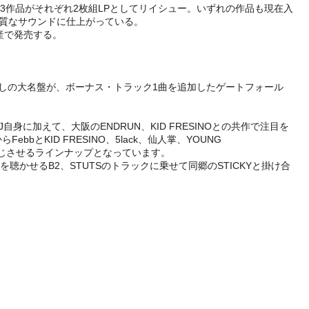
023年初LP化）3作品がそれぞれ2枚組LPとしてリイシュー。いずれの作品も現在入
担当し、良質なサウンドに仕上がっている。
定生産で発売する。
違いなしの大名盤が、ボーナス・トラック1曲を追加したゲートフォール
に加えて、大阪のENDRUN、KID FRESINOとの共作で注目を
bとKID FRESINO、5lack、仙人掌、YOUNG
がりを感じさせるラインナップとなっています。
かせるB2、STUTSのトラックに乗せて同郷のSTICKYと掛け合
。