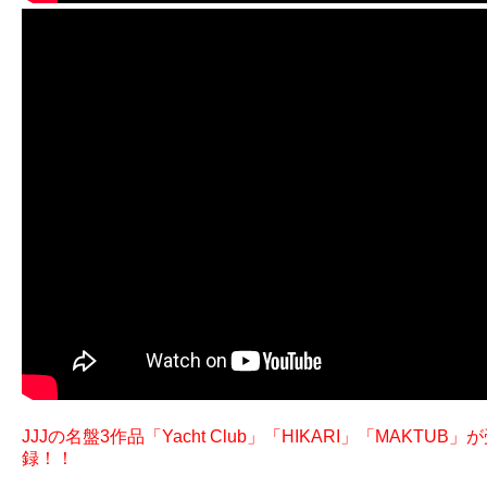
JJJの名盤3作品「Yacht Club」「HIKARI」「
録！！