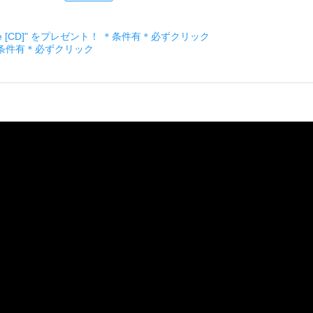
ckage [CD]" をプレゼント！ ＊条件有＊必ずクリック
＊条件有＊必ずクリック