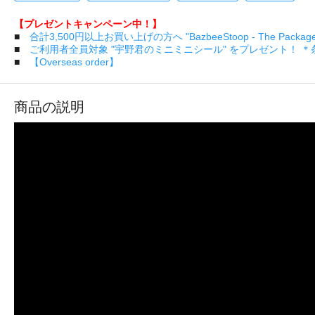
【プレゼントキャンペーン中！】
■
合計3,500円以上お買い上げの方へ "BazbeeStoop - The Pa
■
ご利用者全員対象 "宇野君のミニミニシール" をプレゼント！ 
■
【Overseas order】
商品の説明