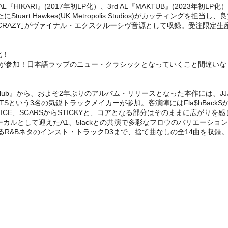
、2nd AL『HIKARI』(2017年初LP化）、3rd AL『MAKTUB』(2
tuart Hawkes(UK Metropolis Studios)がカッティングを
IKARI』には｢CRAZY｣がヴァイナル・エクスクルーシヴ音源として収録。受注限
化！
、STUTSらが参加！日本語ラップのニュー・クラシックとなっていくこと間
ub』から、およそ2年ぶりのアルバム・リリースとなった本作には、JJJ自身
いう3名の気鋭トラックメイカーが参加。客演陣にはFla$hBackSからFeb
RATCH NICE、SCARSからSTICKYと、コアとなる部分はそのままに広
として迎えたA1、5lackとの共演で多彩なフロウのバリエーションを聴
R&Bネタのインスト・トラックD3まで、捨て曲なしの全14曲を収録