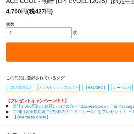
ACE COOL - 明暗 [LP] EVOEL (2025)【限定
4,700円(税427円)
個数
枚
この商品に登録されているタグ
【新入荷商品】
メルカリショップ出品中
【RECORD】
レーベル別
【プレゼントキャンペーン中！】
■
合計3,500円以上お買い上げの方へ "BazbeeStoop - The Pa
■
ご利用者全員対象 "宇野君のミニミニシール" をプレゼント！ 
■
【Overseas order】