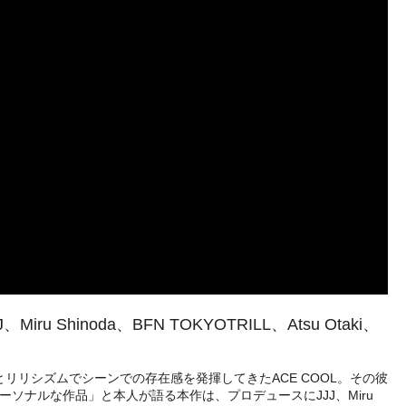
noda、BFN TOKYOTRILL、Atsu Otaki、
の高さとリリシズムでシーンでの存在感を発揮してきたACE COOL。その彼
ソナルな作品」と本人が語る本作は、プロデュースにJJJ、Miru