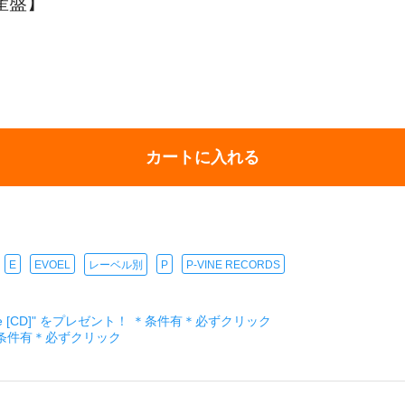
生産盤】
カートに入れる
E
EVOEL
レーベル別
P
P-VINE RECORDS
ckage [CD]" をプレゼント！ ＊条件有＊必ずクリック
＊条件有＊必ずクリック