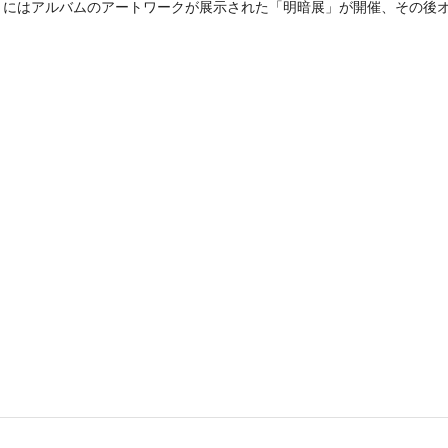
e Myrasが参加。8月にはアルバムのアートワークが展示された「明暗展」が