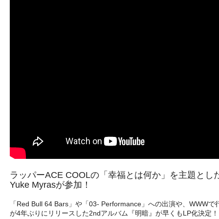
ラッパーACE COOLの「幸福とは何か」を主題とした大作『明
Yuke Myrasが参加！
「Red Bull 64 Bars」や「03- Performance」
が4年ぶりにリリースした2ndアルバム『明暗』が早くもLP化決定！