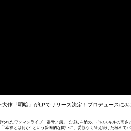
暗』がLPでリリース決定！プロデュースにJJJ、Miru Shi
への出演や、WWWで行われたワンマンライブ「群青ノ痕」で成功を納め、そのスキル
「“幸福とは何か” という普遍的な問いに、妥協なく答え続けた極めてパー