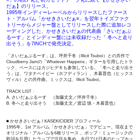
だぁ】のリリース。
1995年インディーレーベルからリリースしたファース
ト・アルバム「かせきさいだぁ≡」を翌年トイズファク
トリーからメジャー盤としてリリースした際に追加レコ
ーディングした、かせきさいだぁの代表曲「さいだぁぶ
るーす」とインディー盤には未収録だった「 冬へと走り
出そう」を7INCHで発売決定。
「さいだぁぶるーす」は、坪井千冬（Illicit Tsuboi）との共作で
Cloudberry Jamの「Whatever Happens」ギターを引用したトラ
ック、ベースにはカジヒデキも参加している。「冬へと走り出そ
う」は、ワタナベイビー（ホフディラン）、木暮晋也（ヒックス
ヴィル）との共作曲。ミックスは、Illicit Tsuboi。
TRACK LIST :
A. さいだぁぶるーす （加藤丈文／坪井千冬）
B. 冬へと走り出そう （加藤丈文／渡辺 慎・木暮晋也）
■ かせきさいだぁ / KASEKICIDER プロフィール
1995年、1st アルバム「かせきさいだぁ」でデビュー。現在まで
オリジナル・アルバムを6枚リリース 。ポップ・ミュージックの
歌詞を引用したラップで注目を集め、今日では日本のヒップホッ