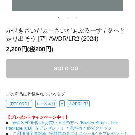
かせきさいだぁ - さいだぁぶるーす / 冬へと
走り出そう [7"] AWDR/LR2 (2024)
2,200円(税200円)
SOLD OUT
この商品に登録されているタグ
【RECORD】
レーベル別
A
AWDR/LR2
【プレゼントキャンペーン中！】
■
合計3,500円以上お買い上げの方へ "BazbeeStoop - The
Package [CD]" をプレゼント！ ＊条件有＊必ずクリック
■
ご利用者全員対象 "宇野君のミニミニシール" をプレゼント！