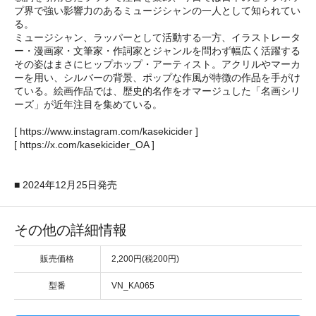
プ界で強い影響力のあるミュージシャンの一人として知られてい
る。
ミュージシャン、ラッパーとして活動する一方、イラストレータ
ー・漫画家・文筆家・作詞家とジャンルを問わず幅広く活躍する
その姿はまさにヒップホップ・アーティスト。アクリルやマーカ
ーを用い、シルバーの背景、ポップな作風が特徴の作品を手がけ
ている。絵画作品では、歴史的名作をオマージュした「名画シリ
ーズ」が近年注目を集めている。
[ https://www.instagram.com/kasekicider ]
[ https://x.com/kasekicider_OA ]
■ 2024年12月25日発売
その他の詳細情報
販売価格
2,200円(税200円)
型番
VN_KA065