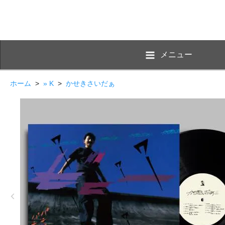
メニュー
ホーム
>
» K
>
かせきさいだぁ