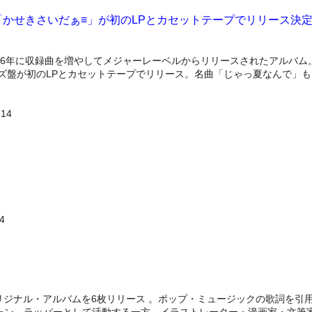
かせきさいだぁ≡」が初のLPとカセットテープでリリース決
1996年に収録曲を増やしてメジャーレーベルからリリースされたアルバ
ーズ盤が初のLPとカセットテープでリリース。名曲「じゃっ夏なんで」
14
4
でオリジナル・アルバムを6枚リリース 。ポップ・ミュージックの歌詞を
ャン、ラッパーとして活動する一方、イラストレーター・漫画家・文筆