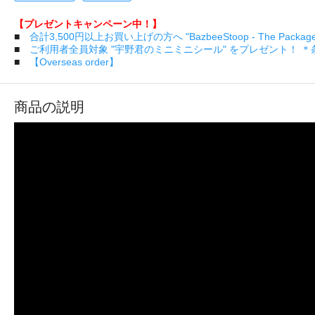
【プレゼントキャンペーン中！】
■
合計3,500円以上お買い上げの方へ "BazbeeStoop - The Pa
■
ご利用者全員対象 "宇野君のミニミニシール" をプレゼント！ 
■
【Overseas order】
商品の説明