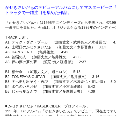
かせきさいだぁのデビューアルバムにしてマスターピース「
トラックで一躍注目を集めた作品。
「かせきさいだぁ≡」は1995年にインディーズから発表され、翌
一躍注目を集めた。今回は、オリジナルとなる1995年のインディ
TRACK LIST :
A1. ディグ・ダグ・プーカ （加藤丈文・武井良人／木暮晋也） 4:
A2. 土曜日のかせきさいだぁ （加藤丈文／木暮晋也） 3:14
A3. HAPPY END （亀井雅文） 4:42
A4. 苦悩の人 （加藤丈文／亀井雅文） 4:56
A5. 夢の夢の夢の夢 （渡辺 慎／渡辺 慎） 2:37
B1. 相合傘 （加藤丈文／川辺ヒロシ） 5:13
B2. TONEPAYS GUITAR （加藤丈文／亀井雅文） 3:16
B3. 冬へ走り出そう・再び （加藤丈文／木暮晋也・渡辺 慎） 5:0
B4. 水色のいろおぜ （加藤丈文／小宮山雄飛） 5:42
B5. じゃっ夏なんで （加藤丈文／多摩川貞夫） 4:39
■ かせきさいだぁ / KASEKICIDER プロフィール :
1995年、1st アルバム「かせきさいだぁ」でデビュー。現在ま
響力のあるミュージシャンの一人として知られている。ミュージシ