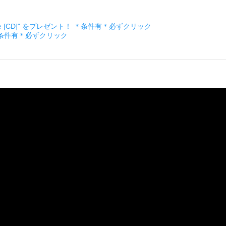
ckage [CD]" をプレゼント！ ＊条件有＊必ずクリック
＊条件有＊必ずクリック