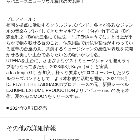
ャパニーズニューソウル稀代の大名曲！
プロフィール：
福岡を拠点に活動するソウルジャズバンド。各々が多彩なジャン
ルの音楽をプレイしてきたヤマギワマイ（Key）竹下征吾（Dr）
森重利之（Ba)の三名にて結成。「UTENA＝うてな」とは上が平
らかで物を載せる台のこと。仏教用語では仏や菩薩がすわってい
る蓮華の台座の意。共演するミュージシャンの感性や表現を花開
かせる美しい土台でありたいとの願いから命名。
UTENAを土台に、さまざまなゲストミュージシャンを迎えライ
ブを行なってきたが、2023年3月Kayo（Vo）と宙葉
a.k.a.keiji（Gt）が加入。様々な要素がクロスオーバーしたソウ
ルジャズバンドとして、より本格的な活動を開始。2024年8月、
DJ FLATT THE LAIDBACKのプロデュースの元、新興レーベル
EXHUME EXHUME PRODUCTIONよりデビュー7inchである本
作、夏の光に/MOONをリリースする。
■ 2024年8月7日発売
その他の詳細情報