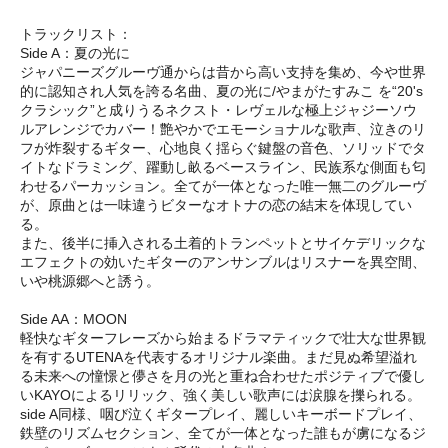
トラックリスト：
Side A：夏の光に
ジャパニーズグルーヴ通からは昔から高い支持を集め、今や世界
的に認知され人気を誇る名曲、夏の光に/やまがたすみこ を“20's
クラシック”と成りうるネクスト・レヴェルな極上ジャジーソウ
ルアレンジでカバー！艶やかでエモーショナルな歌声、泣きのリ
フが炸裂するギター、心地良く揺らぐ鍵盤の音色、ソリッドでタ
イトなドラミング、躍動し畝るベースライン、民族系な側面も匂
わせるパーカッション。全てが一体となった唯一無二のグルーヴ
が、原曲とは一味違うビターなオトナの恋の結末を体現してい
る。
また、後半に挿入される土着的トランペットとサイケデリックな
エフェクトの効いたギターのアンサンブルはリスナーを異空間、
いや桃源郷へと誘う。
Side AA：MOON
軽快なギターフレーズから始まるドラマティックで壮大な世界観
を有するUTENAを代表するオリジナル楽曲。まだ見ぬ希望溢れ
る未来への憧憬と儚さを月の光と重ね合わせたポジティブで優し
いKAYOによるリリック、強く美しい歌声には涙腺を擽られる。
side A同様、咽び泣くギタープレイ、麗しいキーボードプレイ、
鉄壁のリズムセクション、全てが一体となった誰もが虜になるジ