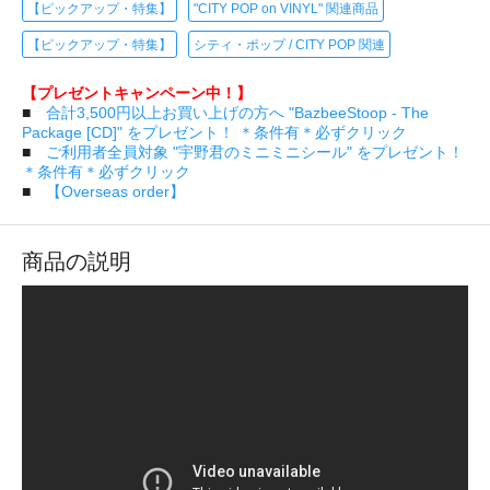
【ピックアップ・特集】
"CITY POP on VINYL" 関連商品
【ピックアップ・特集】
シティ・ポップ / CITY POP 関連
【プレゼントキャンペーン中！】
■
合計3,500円以上お買い上げの方へ "BazbeeStoop - The
Package [CD]" をプレゼント！ ＊条件有＊必ずクリック
■
ご利用者全員対象 "宇野君のミニミニシール" をプレゼント！
＊条件有＊必ずクリック
■
【Overseas order】
商品の説明