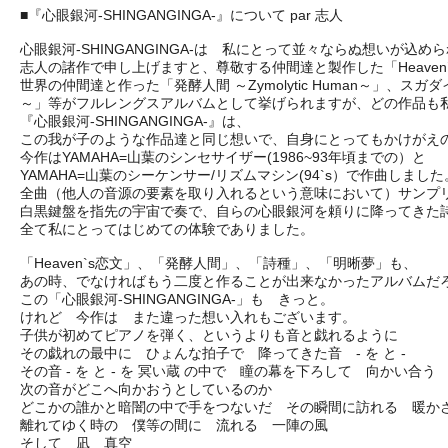
■『心眼銀河-SHINGANGINGA-』について par 志人
心眼銀河-SHINGANGINGA-は 私にとって並々ならぬ想いが込め
志人の諸作で申し上げますと、尊敬する仲間達と製作した「Heaven
世界の仲間達と作った「発酵人間 ～Zymolytic Human～」、ス
～」等がフルレングスアルバムとして挙げられますが、どの作品も
『心眼銀河-SHINGANGINGA-』は、
この我が子のような作品達と同じ想いで、自身にとってもかけがえ
今作はYAMAHA=山葉のシンセサイザー(1986~93年頃までの）と
YAMAHA=山葉のシーケンサー/リズムマシン(94`s）で作曲しました
全曲（他人の音源の要素を取り入れるという意味において）サンプ
白黒鍵盤を指先の宇宙で奏で、自らの心眼銀河を頼りに降ってきた詩 -
全て私にとってはじめての体験でありました。
「Heaven`s恋文」、「発酵人間」、「詩種」、「明晰夢」も、
あの時、でなければもう二度と作ることが出来なかったアルバムだ
この「心眼銀河-SHINGANGINGA-」も きっと。
けれど 今作は また違った想い入れもございます。
子供が初めてピアノを弾く、というよりも音と戯れるように
その戯れの最中に ひょんな拍子で 降ってきた音 - を と -
その音 - を と - を 冥い蔵 の中で 瞳の幕を下ろして 向かい合う
次の音がどこへ向かおうとしているのか
どこかの誰かと暗闇の中で手をつないだ その瞬間に訪れる 暖
離れてゆく時の 僕等の間に 流れる 一陣の風
そして 凪 真空