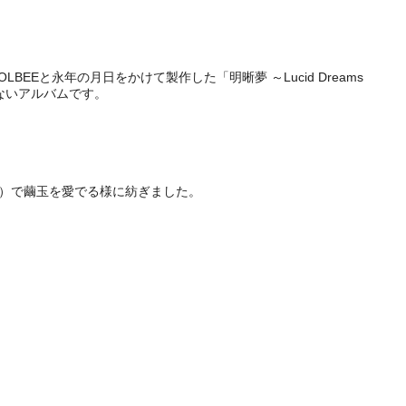
BEEと永年の月日をかけて製作した「明晰夢 ～Lucid Dreams
ないアルバムです。
ころ）で繭玉を愛でる様に紡ぎました。