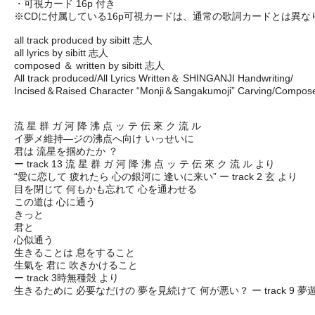
・可視カード 16p 付き
※CDに付属している16p可視カードは、通常の歌詞カードとは異
all track produced by sibitt 志人
all lyrics by sibitt 志人
composed ＆ written by sibitt 志人
All track produced/All Lyrics Written＆ SHINGANJI Handwriting/
Incised＆Raised Character “Monji＆Sangakumoji” Carving/Composed
流 星 群 ガ 河 降 沸 点 ッ テ 伝 來 ク 流 ル
イ夢メ維持―ジの沸点へ向け いっせいに
君は 流星を掴めたか ？
ー track 13 流 星 群 ガ 河 降 沸 点 ッ テ 伝 來 ク 流 ル より
“愛に恋して 疲れたら 心の銀河に 逢いに来い” ー track 2 玄 より
目を閉じて 何もかも忘れて 心を通わせる
この道は 心に通う
きっと
君と
心似通う
生きることは 息をすること
生氣を 君に 吹きかけること
ー track 3時無種殻 より
生きるために 必要なだけの 夢を見続けて 何が悪い？ ー track 9 夢