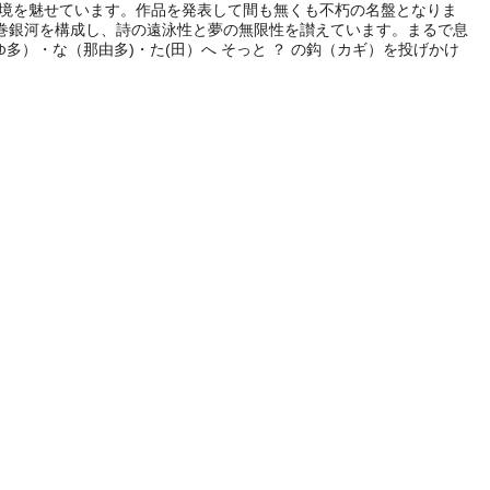
越境を魅せています。作品を発表して間も無くも不朽の名盤となりま
棒渦巻銀河を構成し、詩の遠泳性と夢の無限性を讃えています。まるで息
）・な（那由多)・た(田）へ そっと ？ の鈎（カギ）を投げかけ