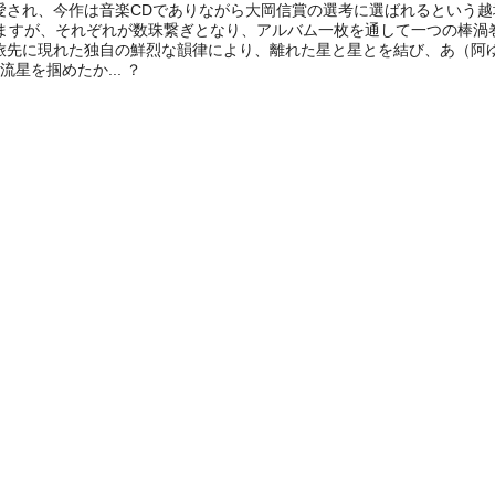
愛され、今作は音楽CDでありながら大岡信賞の選考に選ばれるという
れていますが、それぞれが数珠繋ぎとなり、アルバム一枚を通して一つの
先に現れた独自の鮮烈な韻律により、離れた星と星とを結び、あ（阿ゆ多
星を掴めたか... ？