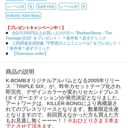
レーベル別
E
Earth Hole
レーベル別
K
K-Bomb / Killer-Bong
【プレゼントキャンペーン中！】
■
合計3,500円以上お買い上げの方へ "BazbeeStoop - The
Package [CD]" をプレゼント！ ＊条件有＊必ずクリック
■
ご利用者全員対象 "宇野君のミニミニシール" をプレゼント！
＊条件有＊必ずクリック
■
【Overseas order】
商品の説明
K-BOMBオリジナルアルバムとなる2005年リリー
ス「TRIPLE SIX」が、昨年カセットテープ化され
即完売、デザインカラーが変わりセカンドプレス
(タイガーエディション)が発売決定となりました。
アートワークは、KILLER-BONGにより再構築さ
れてのプレスリリースとなります。数量限定生産
となりますので、前回買えなかった方も買えた方
もお見逃し無くーーー！！
※おひとりさま３本ま
でとさせて頂きます。