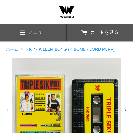
メニュー
カートを見る
ホーム
>
» K
>
KILLER-BONG (K-BOMB / LORD PUFF)