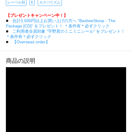
レーベル別
K
カクバリズム
【プレゼントキャンペーン中！】
■
合計3,500円以上お買い上げの方へ "BazbeeStoop - The
Package [CD]" をプレゼント！ ＊条件有＊必ずクリック
■
ご利用者全員対象 "宇野君のミニミニシール" をプレゼント！
＊条件有＊必ずクリック
■
【Overseas order】
商品の説明