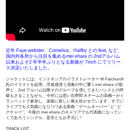
近年 Faye webster、Cornelius、Halfby との feat. など、
国内外各所から注目を集めるmei ehara の 2ndアルバム
以来およそ2 年半年ぶりとなる新曲が 7inch にてリリー
ス決定いたしました。
ジャケットには、インドネシアのイラストレーター M Fatchurofi
氏のイラストを起用。浮遊感漂う演奏の中に響くmei ehara の歌
声と、2nd アルバム以降そのグルーブを増してきたバンドとの呼
吸もさることながら、今作には思い出野郎 A チームの高橋一がト
ランペットで参加し、楽曲に新しい風を吹かせています。すでに
ライブでも人気曲になりつつある新曲 '’ ゲームオーバー’’ と’’ ピ
クチャー’’。今後の mei ehara のキャリアでも代表曲になってい
くであろうシングル、是非ともお手元に！
TRACK LIST :