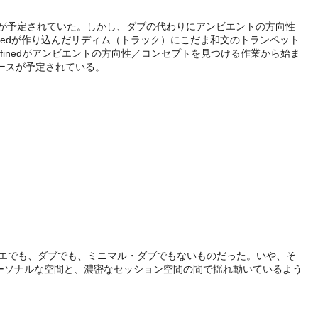
スが予定されていた。しかし、ダブの代わりにアンビエントの方向性
ndefinedが作り込んだリディム（トラック）にこだま和文のトランペット
inedがアンビエントの方向性／コンセプトを見つける作業から始ま
ースが予定されている。
ってはレゲエでも、ダブでも、ミニマル・ダブでもないものだった。いや、そ
ーソナルな空間と、濃密なセッション空間の間で揺れ動いているよう