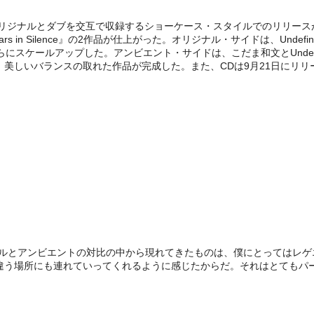
オリジナルとダブを交互で収録するショーケース・スタイルでのリリー
ars in Silence』の2作品が仕上がった。オリジナル・サイドは、U
にスケールアップした。アンビエント・サイドは、こだま和文とUndef
美しいバランスの取れた作品が完成した。また、CDは9月21日にリリ
け取ったとき、オリジナルとアンビエントの対比の中から現れてきたものは、僕にと
違う場所にも連れていってくれるように感じたからだ。それはとてもパ