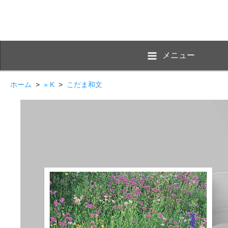
メニュー
ホーム
>
» K
>
こだま和文