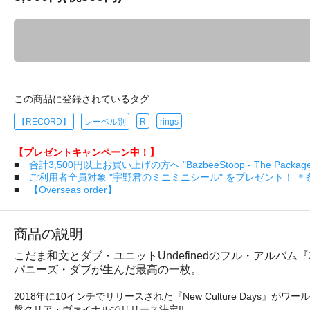
この商品に登録されているタグ
【RECORD】
レーベル別
R
rings
【プレゼントキャンペーン中！】
■
合計3,500円以上お買い上げの方へ "BazbeeStoop - The Pa
■
ご利用者全員対象 "宇野君のミニミニシール" をプレゼント！ 
■
【Overseas order】
商品の説明
こだま和文とダブ・ユニットUndefinedのフル・アルバム『2Y
パニーズ・ダブが生んだ最高の一枚。
2018年に10インチでリリースされた『New Culture Days』がワール
盤クリア・ヴァイナルでリリース決定!!