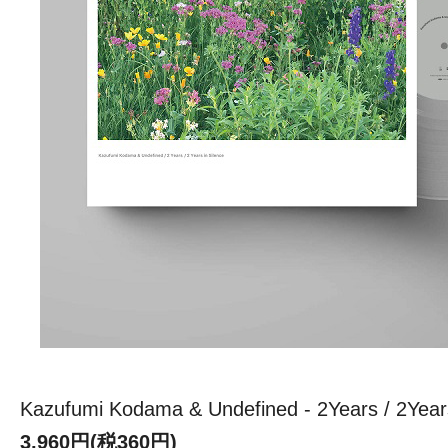
Kazufumi Kodama & Undefined - 2Years / 2Years 
3,960円(税360円)