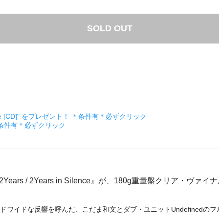
SOLD OUT
ckage [CD]" をプレゼント！ ＊条件有＊必ずクリック
＊条件有＊必ずクリック
ears / 2Years in Silence』が、180g重量盤クリ
ドワイドな反響を呼んだ、こだま和文とダブ・ユニットUndefinedのフル・アルバム『