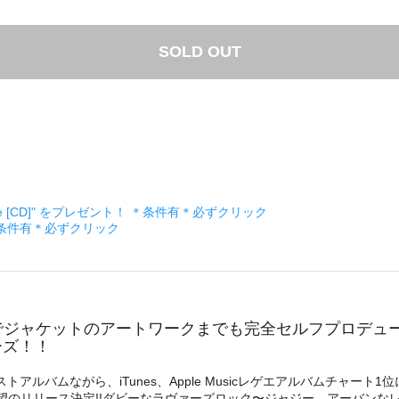
SOLD OUT
ckage [CD]" をプレゼント！ ＊条件有＊必ずクリック
＊条件有＊必ずクリック
でジャケットのアートワークまでも完全セルフプロデュ
ーズ！！
インストアルバムながら、iTunes、Apple Musicレゲエアルバム
テープで待望のリリース決定!!ダビーなラヴァーズロック〜ジャジー、アーバ