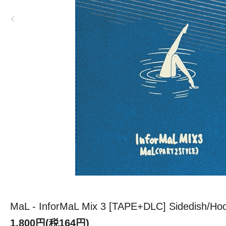
MaL - InforMaL Mix 3 [TAPE+DLC] Sidedish/Hoo
1,800円(税164円)