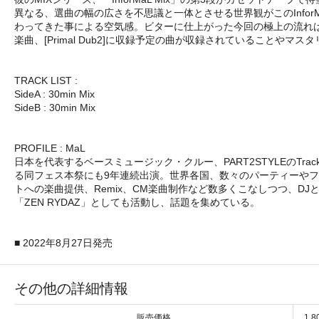
異なる、選曲の幅の広さを不思議と一体とさせる世界観がこのInfor
わってきた事による空気感。ビターに仕上がった今回の極上の流れ
楽曲、[Primal Dub2]に収録予定の曲が収録されていること
TRACK LIST :
SideA : 30min Mix
SideB : 30min Mix
PROFILE : MaL
日本を代表するベースミュージック・クルー、PART2STYLEのTrac
る同フェス本祭にも9年連続出演。世界各国、数々のパーティーや
トへの楽曲提供、Remix、CM楽曲制作など数多くこなしつつ、DJとしても
「ZEN RYDAZ」としても活動し、話題を集めている。
■ 2022年8月27日発売
その他の詳細情報
販売価格
1,