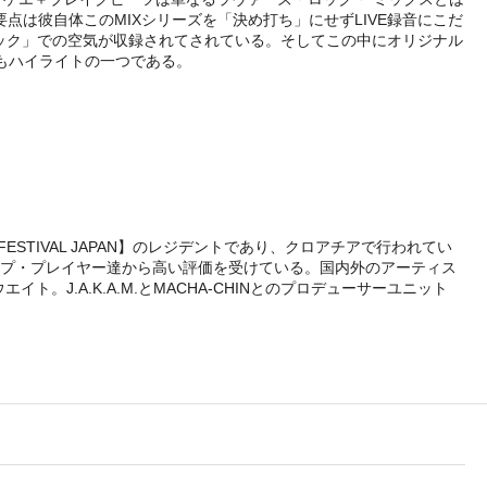
要点は彼自体このMIXシリーズを「決め打ち」にせずLIVE録音にこだ
ック」での空気が収録されてされている。そしてこの中にオリジナル
点もハイライトの一つである。
FESTIVAL JAPAN】のレジデントであり、クロアチアで行われてい
ップ・プレイヤー達から高い評価を受けている。国内外のアーティス
イト。J.A.K.A.M.とMACHA-CHINとのプロデューサーユニット