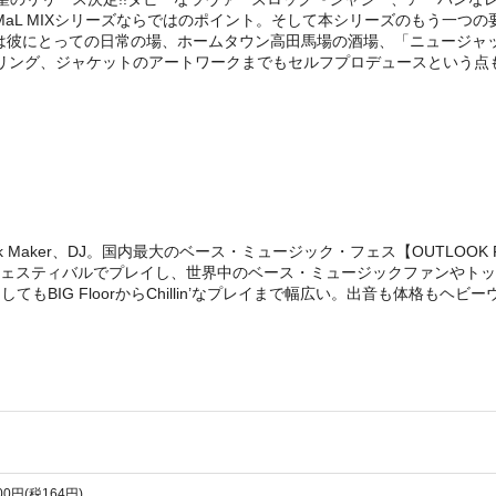
MaL MIXシリーズならではのポイント。そして本シリーズのもう一つの
は彼にとっての日常の場、ホームタウン高田馬場の酒場、「ニュージャ
やマスタリング、ジャケットのアートワークまでもセルフプロデュースという
k Maker、DJ。国内最大のベース・ミュージック・フェス【OUTLOOK 
フェスティバルでプレイし、世界中のベース・ミュージックファンやト
BIG FloorからChillin’なプレイまで幅広い。出音も体格もヘビーウエ
800円(税164円)