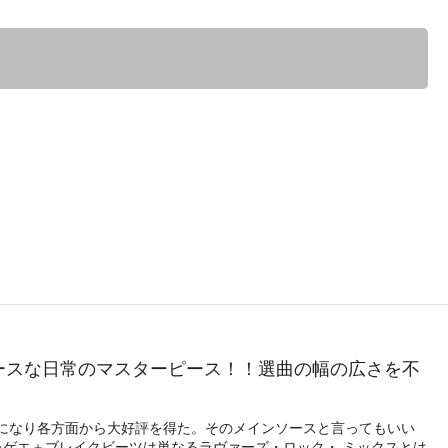
ースな日常のマスターピース！！選曲の幅の広さを不
チャート1位になり各方面から大好評を得た。そのメインソースと言ってもいい
ンなレゲエ＋ブレイクビーツは単なるラヴァーズ・ロック・ ミックスとは