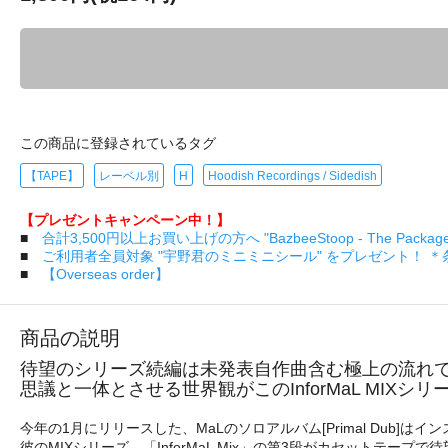
この商品に登録されているタグ
【TAPE】
レーベル別
H
Hoodish Recordings / Sidedish
【プレゼントキャンペーン中！】
■
合計3,500円以上お買い上げの方へ "BazbeeStoop - The Pa
■
ご利用者全員対象 "宇野君のミニミニシール" をプレゼント！ 
■
【Overseas order】
商品の説明
待望のシリーズ続編は未発表自作曲含む極上の流れ
思議と一体とさせる世界観がこのInforMaL MIXシリ
今年の1月にリリースした、MaLのソロアルバム[Primal Dub]は
彼のMIXシリーズ、「InforMaL Mix」の第3段がカセット