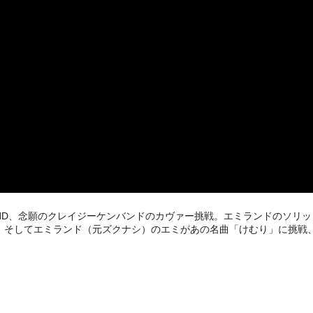
AND、念願のクレイジーケンバンドのカヴァー挑戦。エミランドのソリ
。そしてエミランド（元ズクナシ）のエミがあの名曲「けむり」に挑戦