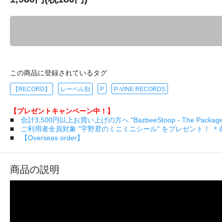
この商品に登録されているタグ
【RECORD】
レーベル別
P
P-VINE RECORDS
【プレゼントキャンペーン中！】
■
合計3,500円以上お買い上げの方へ "BazbeeStoop - The Pa
■
ご利用者全員対象 "宇野君のミニミニシール" をプレゼント！ 
■
【Overseas order】
商品の説明