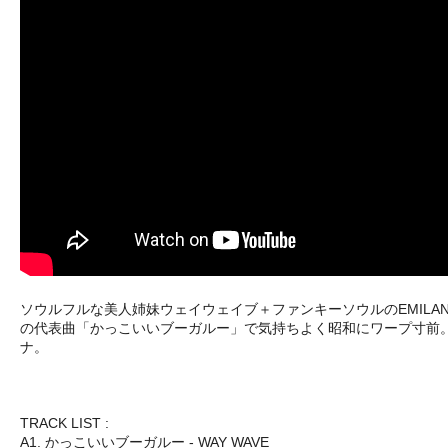
ソウルフルな美人姉妹ウェイウェイブ＋ファンキーソウルのEMIL
の代表曲「かっこいいブーガルー」で気持ちよく昭和にワープ寸前
ナ。
TRACK LIST :
A1. かっこいいブーガルー - WAY WAVE