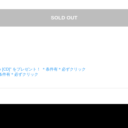
SOLD OUT
ckage [CD]" をプレゼント！ ＊条件有＊必ずクリック
＊条件有＊必ずクリック