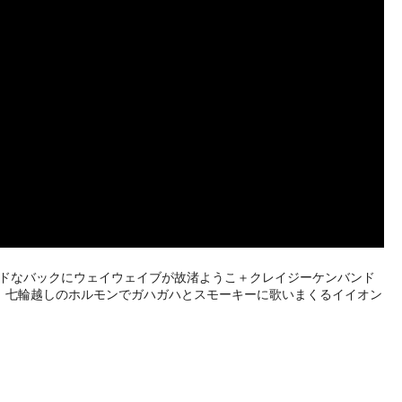
ッドなバックにウェイウェイブが故渚ようこ＋クレイジーケンバンド
、七輪越しのホルモンでガハガハとスモーキーに歌いまくるイイオン