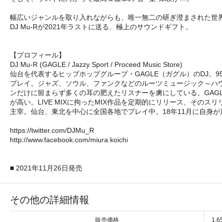
幅広いジャンルを取り入れながらも、唯一無二の研ぎ澄まされた世界感を
DJ Mu-Rが2021年ラストに送る、極上のサウンドギフト。
【プロフィール】
DJ Mu-R (GAGLE / Jazzy Sport / Proceed Music Store)
仙台を代表するヒップホップグループ・GAGLE（ガグル）のDJ。95
プレイ。ジャズ、ソウル、ファンクなどのルーツミュージック～ハ
ンだけに留まらず多くの耳の肥えたリスナーを虜にしている。GAGL
が高い。LIVE MIXに拘ったMIX作品を定期的にリリース、そのスリ
主宰。仙台、東北を中心に全国各地でプレイ中。18年11月に自身が店主を務
https://twitter.com/DJMu_R
http://www.facebook.com/miura.koichi
■ 2021年11月26日発売
その他の詳細情報
販売価格
1,