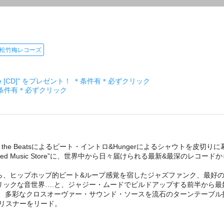
松竹梅レコーズ
ckage [CD]" をプレゼント！ ＊条件有＊必ずクリック
＊条件有＊必ずクリック
Itsu the Beatsによるビート・イントロ&Hungerによるシャウトを
ceed Music Store”に、世界中から日々届けられる最新&最深のレ
、ヒップホップ的ビート&ループ感覚を宿したジャズファンク、最好のエ
リックな音世界….と、ジャジー・ムードでビルドアップする前半から最
多彩なクロスオーヴァー・サウンド・ソースを流石のターンテーブル捌き
リスナーをリード。