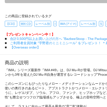
この商品に登録されているタグ
【CD】
MIX CD
レーベル別
I
IMA (アイマ)
レーベル別
S
【プレゼントキャンペーン中！】
■
合計3,500円以上お買い上げの方へ "BazbeeStoop - The Pa
■
ご利用者全員対象 "宇野君のミニミニシール" をプレゼント！ 
■
【Overseas order】
商品の説明
『IMA』シリーズ最新作『IMA #49』は、DJ Mu-Rが登場。DJ M
ンから3年を迎えたDJ Mu-R自身が運営するレコードショップ”Pro
このシーズンにもぴったりなメロー・メディテーションなムードから
使いの奥行きのあるビート、アブストラクトかつメロー・エレクト
うに、レゲエ/ダブ、ソウル、アフロ、ファンク、ヒップホップなど、
性”も際立せつつフロア臨場感もアップさせる、極上の音時空間へと
そして、ラストに向かって最高＆最幸の”音””楽”体験が…。