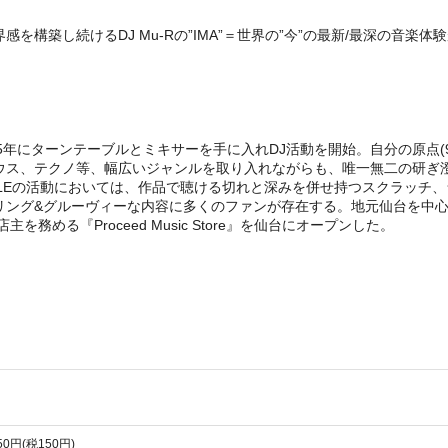
構築し続けるDJ Mu-Rの”IMA”＝世界の”今”の最新/最深の音楽体
年にターンテーブルとミキサーを手に入れDJ活動を開始。自分の原点(90′
ウス、テクノ等、幅広いジャンルを取り入れながらも、唯一無二の研ぎ
Eの活動においては、作品で聴ける切れと深みを併せ持つスクラッチ、ラ
リング&グルーヴィーな内容に多くのファンが存在する。地元仙台を中心に200
める『Proceed Music Store』を仙台にオープンした。
650円(税150円)