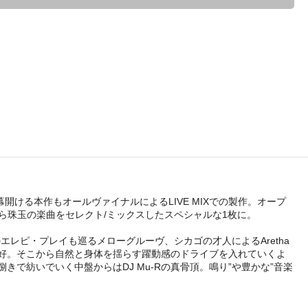
皮切りに幕開ける本作もオールヴァイナルによるLIVE MIXでの製作。オープ
コードから珠玉の楽曲をセレクト/ミックスしたスペシャルな1枚に。
レピ・プレイも巡るメローグルーヴ、シカゴの才人によるAretha
好。そこから自然と身体を揺らす躍動感のドライブを入れていくよ
で紡いでいく中盤からはDJ Mu-Rの真骨頂。鳴り”や豊かな”音楽