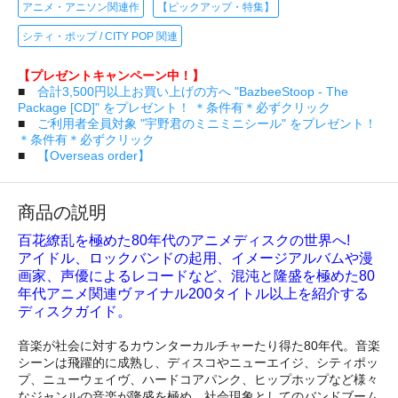
アニメ・アニソン関連作
【ピックアップ・特集】
シティ・ポップ / CITY POP 関連
【プレゼントキャンペーン中！】
■
合計3,500円以上お買い上げの方へ "BazbeeStoop - The
Package [CD]" をプレゼント！ ＊条件有＊必ずクリック
■
ご利用者全員対象 "宇野君のミニミニシール" をプレゼント！
＊条件有＊必ずクリック
■
【Overseas order】
商品の説明
百花繚乱を極めた80年代のアニメディスクの世界へ!
アイドル、ロックバンドの起用、イメージアルバムや漫
画家、声優によるレコードなど、混沌と隆盛を極めた80
年代アニメ関連ヴァイナル200タイトル以上を紹介する
ディスクガイド。
音楽が社会に対するカウンターカルチャーたり得た80年代。音楽
シーンは飛躍的に成熟し、ディスコやニューエイジ、シティポッ
プ、ニューウェイヴ、ハードコアパンク、ヒップホップなど様々
なジャンルの音楽が隆盛を極め、社会現象としてのバンドブーム