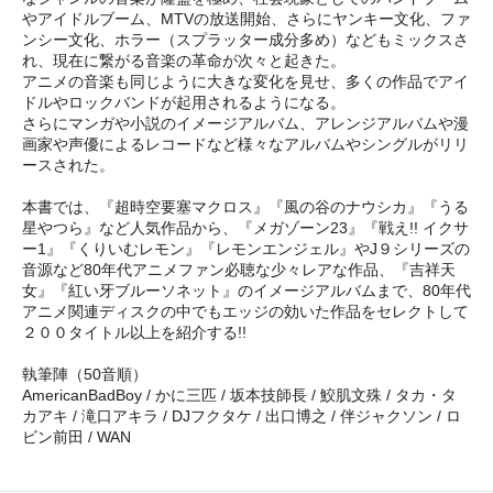
やアイドルブーム、MTVの放送開始、さらにヤンキー文化、ファ
ンシー文化、ホラー（スプラッター成分多め）などもミックスさ
れ、現在に繋がる音楽の革命が次々と起きた。
アニメの音楽も同じように大きな変化を見せ、多くの作品でアイ
ドルやロックバンドが起用されるようになる。
さらにマンガや小説のイメージアルバム、アレンジアルバムや漫
画家や声優によるレコードなど様々なアルバムやシングルがリリ
ースされた。
本書では、『超時空要塞マクロス』『風の谷のナウシカ』『うる
星やつら』など人気作品から、『メガゾーン23』『戦え!! イクサ
ー1』『くりいむレモン』『レモンエンジェル』やJ９シリーズの
音源など80年代アニメファン必聴な少々レアな作品、『吉祥天
女』『紅い牙ブルーソネット』のイメージアルバムまで、80年代
アニメ関連ディスクの中でもエッジの効いた作品をセレクトして
２００タイトル以上を紹介する!!
執筆陣（50音順）
AmericanBadBoy / かに三匹 / 坂本技師長 / 鮫肌文殊 / タカ・タ
カアキ / 滝口アキラ / DJフクタケ / 出口博之 / 伴ジャクソン / ロ
ビン前田 / WAN