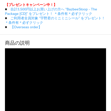
【プレゼントキャンペーン中！】
■
合計3,500円以上お買い上げの方へ "BazbeeStoop - The
Package [CD]" をプレゼント！ ＊条件有＊必ずクリック
■
ご利用者全員対象 "宇野君のミニミニシール" をプレゼント！
＊条件有＊必ずクリック
■
【Overseas order】
商品の説明