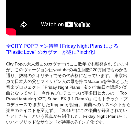
全CITY POPファン待望!! Friday Night Plans による
"Plastic Love" のカヴァーが遂に7inch化!
City Popの大人気曲のカヴァーはここ数年でも頻発されています
が、このヴァージョンはyoutubeの再生回数220万回でもわかる
通り、抜群のクオリティでその代表格になっています。 東京出
身で日本人の父とフィリピン人の母を持つMasumiを主体とした
音楽ブロジェクト「Friday Night Plans」初の全編日本語詞の楽
曲となっており、 今作もプロデュースは宇多田ヒカルの 「Too
Proud featuring XZT, Suboi, EK (L1 Remix)」にもトラック・プ
ロデュースで 参加したTepppeiが担当。 原曲へのリスペクトから
楽曲のテイストを変えず、「2018年にこの楽曲が録音されてい
たとしたら」という視点から制作した、Friday Night Plansらし
いハイブリッドなサウンドが待望の7インチ化です。