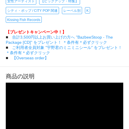
女性アーティスト
【ピックアップ・特集】
シティ・ポップ / CITY POP 関連
レーベル別
K
Kissing Fish Records
【プレゼントキャンペーン中！】
■
合計3,500円以上お買い上げの方へ "BazbeeStoop - The
Package [CD]" をプレゼント！ ＊条件有＊必ずクリック
■
ご利用者全員対象 "宇野君のミニミニシール" をプレゼント！
＊条件有＊必ずクリック
■
【Overseas order】
商品の説明