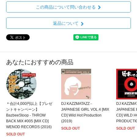
この商品について問い合わせる
返品について
あなたにおすすめの商品
＊合計4,000円以上【プレゼ
DJ KAZZMATAZZ -
DJ KAZZMAT
ントキャンペーン】
JAPANESE GIRL VOL.4 [MIX
JAPANESE B
BazbeeStoop - THROW
CD] Wild Hot Production
CD] WILD 
BACK MIX #005 [MIX CD]
(2019)
PRODUCTIO
WENOD RECORDS (2016)
SOLD OUT
SOLD OUT
SOLD OUT