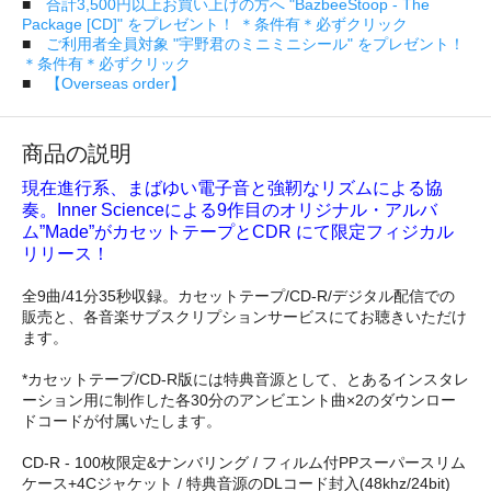
■
合計3,500円以上お買い上げの方へ "BazbeeStoop - The
Package [CD]" をプレゼント！ ＊条件有＊必ずクリック
■
ご利用者全員対象 "宇野君のミニミニシール" をプレゼント！
＊条件有＊必ずクリック
■
【Overseas order】
商品の説明
現在進行系、まばゆい電子音と強靭なリズムによる協
奏。Inner Scienceによる9作目のオリジナル・アルバ
ム”Made”がカセットテープとCDR にて限定フィジカル
リリース！
全9曲/41分35秒収録。カセットテープ/CD-R/デジタル配信での
販売と、各音楽サブスクリプションサービスにてお聴きいただけ
ます。
*カセットテープ/CD-R版には特典音源として、とあるインスタレ
ーション用に制作した各30分のアンビエント曲×2のダウンロー
ドコードが付属いたします。
CD-R - 100枚限定&ナンバリング / フィルム付PPスーパースリム
ケース+4Cジャケット / 特典音源のDLコード封入(48khz/24bit)