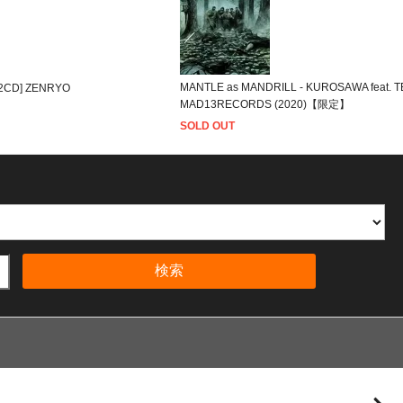
MANTLE as MANDRILL - KUROSAWA feat. T
D] ZENRYO
MAD13RECORDS (2020)【限定】
SOLD OUT
検索