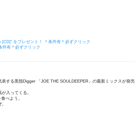
ckage [CD]" をプレゼント！ ＊条件有＊必ずクリック
＊条件有＊必ずクリック
指Digger 「JOE THE SOULDEEPER」の最新ミックスが発
風が入ってくる。
を食べよう。
ぜ。