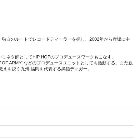
始。独自のルートでレコードディーラーを探し、2002年から赤坂に中
ネタ師としてHIP HOPのプロデュースワークもこなす。
との''SHADOW OF ARMY''などのプロデュースユニットとしても活動する。また親
の教えを説く九州 福岡を代表する黒指ディガー。