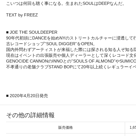
こいつは何回も聴く事になる。生まれたSOULはDEEPなんだ。
TEXT by FREEZ
■ JOE THE SOULDEEPER
90年代初頭にDANCEを始めNYのストリートカルチャーに浸透して
古レコードショップ''SOUL DIGGER”をOPEN。
国内外問わずアーティストが来福した際には探される知る人ぞ知る
現在はイベントの出張販売や個人ディーラーとして深くレコード文化
GENOCIDE CANNONのINNOとの''SOULS OF ALMOND”やSUM
不孝通りの老舗クラブSTAND BOPにて20年以上続くレギュラー
■ 2020年4月20日発売
その他の詳細情報
販売価格
1,