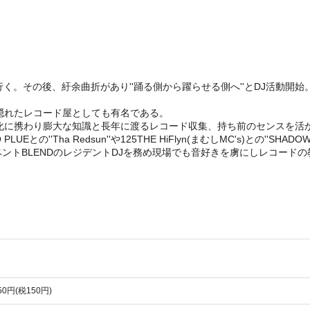
行く。その後、紆余曲折があり''踊る側から躍らせる側へ''とDJ活動開
隠れたレコード屋としても有名である。
に携わり膨大な知識と長年に渡るレコード収集、持ち前のセンスを活かし
ICO PLUEとの''Tha Redsun''や125THE HiFlyn(まむしMC's)
イベントBLENDのレジデントDJを務め現場でも音好きを虜にしレコード
650円(税150円)