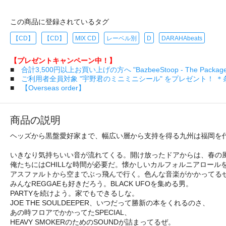
この商品に登録されているタグ
【CD】
【CD】
MIX CD
レーベル別
D
DARAHAbeats
【プレゼントキャンペーン中！】
■
合計3,500円以上お買い上げの方へ "BazbeeStoop - The Pa
■
ご利用者全員対象 "宇野君のミニミニシール" をプレゼント！ 
■
【Overseas order】
商品の説明
ヘッズから黒盤愛好家まで、幅広い層から支持を得る九州は福岡を代表する黒
いきなり気持ちいい音が流れてくる。開け放ったドアからは、春の
俺たちにはCHILLな時間が必要だ。懐かしいカルフォルニアロール
アスファルトから空までぶっ飛んで行く。色んな音楽がかかってる
みんなREGGAEも好きだろう。BLACK UFOを集める男。
PARTYを続けよう。家でもできるしな。
JOE THE SOULDEEPER、いつだって勝新の本をくれるのさ、
あの時フロアでかかってたSPECIAL、
HEAVY SMOKERのためのSOUNDが詰まってるぜ。