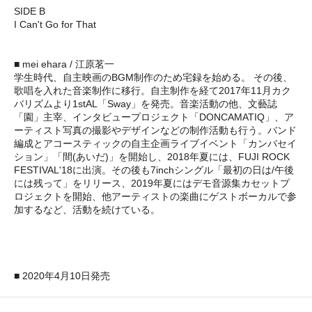
SIDE B
I Can't Go for That
■ mei ehara / 江原茗一
学生時代、自主映画のBGM制作のため宅録を始める。 その後、
歌唱を入れた音楽制作に移行。自主制作を経て2017年11月カク
バリズムより1stAL「Sway」を発売。音楽活動の他、文藝誌
「園」主宰、インタビュープロジェクト「DONCAMATIQ」、ア
ーティスト写真の撮影やデザインなどの制作活動も行う。バンド
編成とアコースティックの自主企画ライブイベント「カンバセイ
ション」「間(あいだ)」を開始し、2018年夏には、FUJI ROCK
FESTIVAL'18に出演。その後も7inchシングル「最初の日は/午後
には残って」をリリース、2019年夏にはデモ音源集カセットプ
ロジェクトを開始、他アーティストの楽曲にゲストボーカルで参
加するなど、活動を続けている。
■ 2020年4月10日発売