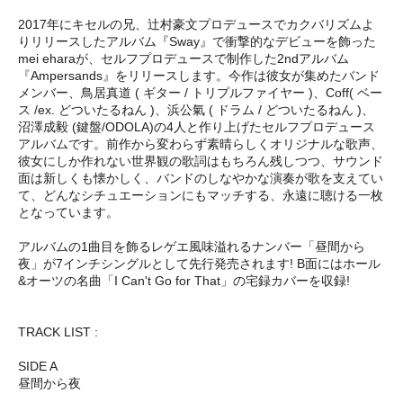
2017年にキセルの兄、辻村豪文プロデュースでカクバリズムよ
りリリースしたアルバム『Sway』で衝撃的なデビューを飾った
mei eharaが、セルフプロデュースで制作した2ndアルバム
『Ampersands』をリリースします。今作は彼女が集めたバンド
メンバー、鳥居真道 ( ギター / トリプルファイヤー )、Coff( ベー
ス /ex. どついたるねん )、浜公氣 ( ドラム / どついたるねん )、
沼澤成毅 (鍵盤/ODOLA)の4人と作り上げたセルフプロデュース
アルバムです。前作から変わらず素晴らしくオリジナルな歌声、
彼女にしか作れない世界観の歌詞はもちろん残しつつ、サウンド
面は新しくも懐かしく、バンドのしなやかな演奏が歌を支えてい
て、どんなシチュエーションにもマッチする、永遠に聴ける一枚
となっています。
アルバムの1曲目を飾るレゲエ風味溢れるナンバー「昼間から
夜」が7インチシングルとして先行発売されます! B面にはホール
&オーツの名曲「I Can't Go for That」の宅録カバーを収録!
TRACK LIST :
SIDE A
昼間から夜