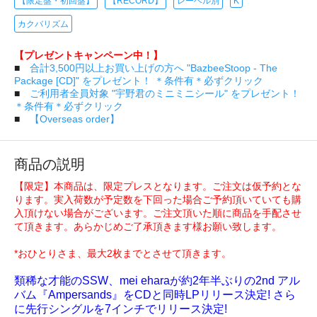
【限定盤・初回盤】
【RECORD】
レーベル別
K
カクバリズム
【プレゼントキャンペーン中！】
■
合計3,500円以上お買い上げの方へ "BazbeeStoop - The
Package [CD]" をプレゼント！ ＊条件有＊必ずクリック
■
ご利用者全員対象 "宇野君のミニミニシール" をプレゼント！
＊条件有＊必ずクリック
■
【Overseas order】
商品の説明
【限定】本商品は、限定プレスとなります。ご注文は仮予約とな
ります。実入荷数が予定数を下回った場合ご予約頂いていても購
入頂けない場合がございます。ご注文頂いた順に商品を手配させ
て頂きます。あらかじめご了承頂きます様お願い致します。
*おひとりさま、最大2枚までとさせて頂きます。
類稀な才能のSSW、mei eharaが約2年半ぶりの2nd アル
バム『Ampersands』をCDと同時LPリリース決定! さら
に先行シングルを7インチでリリース決定!