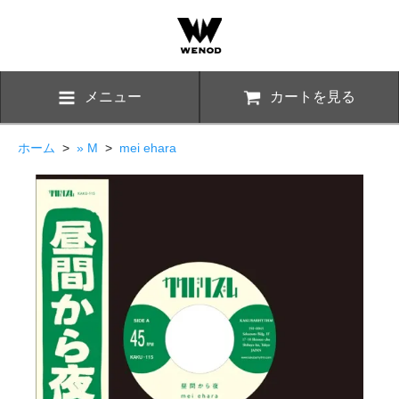
メニュー
カートを見る
ホーム
>
» M
>
mei ehara