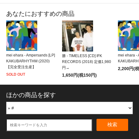
あなたにおすすめの商品
mei ehara - Ampersands [LP]
mei ehara -
勝 - TIMELESS [CD] IFK
KAKUBARHYTHM (2020)
KAKUBARHY
RECORDS (2018) 定価1,980
【完全受注生産】
円→
2,200円(
SOLD OUT
1,650円(税150円)
ほかの商品を探す
検索