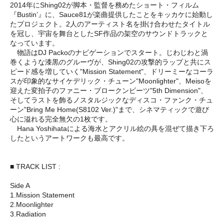
2014年にShing02が脚本・監督を務めたショート・フィルム
『Bustin’』に、Sauce81が楽曲提供したことをキッカケに始動し
たプロジェクト。2人のアーティスト名を掛け合わせたタイトル
を冠し、宇宙を舞台としたSF作品の架空のサウンドトラックと
なっています。
物語はDJ Packoのナビゲーションでスタート。じわじわと渦
巻くような漆黒のグルーヴが、Shing02の攻撃的ラップと共にス
ピード感を増していく"Mission Statement"、ドリーミーなコーラ
スが印象的なサイケデリック・チューン"Moonlighter"、Meisoを
迎えた変拍子のファニー・ブロークンビーツ"5th Dimension"、
そしてラストを飾るノスタルジックなディスコ・ファンク・チュ
ーン"Bring Me Home(S8102 Ver.)"まで、シネマティックで遊び
心に溢れる完全無欠の1枚です。
Hana Yoshihataによる海水とアクリル絵の具を混ぜて描き下ろ
したというアートワークも最高です。
■ TRACK LIST :
Side A
1.Mission Statement
2.Moonlighter
3.Radiation