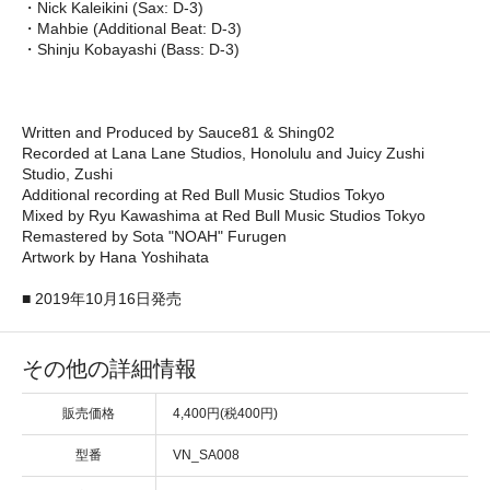
・Nick Kaleikini (Sax: D-3)
・Mahbie (Additional Beat: D-3)
・Shinju Kobayashi (Bass: D-3)
Written and Produced by Sauce81 & Shing02
Recorded at Lana Lane Studios, Honolulu and Juicy Zushi
Studio, Zushi
Additional recording at Red Bull Music Studios Tokyo
Mixed by Ryu Kawashima at Red Bull Music Studios Tokyo
Remastered by Sota "NOAH" Furugen
Artwork by Hana Yoshihata
■ 2019年10月16日発売
その他の詳細情報
販売価格
4,400円(税400円)
型番
VN_SA008