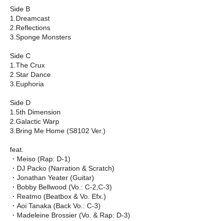
Side B
1.Dreamcast
2.Reflections
3.Sponge Monsters
Side C
1.The Crux
2.Star Dance
3.Euphoria
Side D
1.5th Dimension
2.Galactic Warp
3.Bring Me Home (S8102 Ver.)
feat.
・Meiso (Rap: D-1)
・DJ Packo (Narration & Scratch)
・Jonathan Yeater (Guitar)
・Bobby Bellwood (Vo.: C-2,C-3)
・Reatmo (Beatbox & Vo. Efx.)
・Aoi Tanaka (Back Vo.: C-3)
・Madeleine Brossier (Vo. & Rap: D-3)