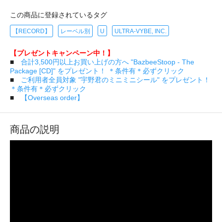
この商品に登録されているタグ
【RECORD】
レーベル別
U
ULTRA-VYBE, INC.
【プレゼントキャンペーン中！】
■
合計3,500円以上お買い上げの方へ "BazbeeStoop - The
Package [CD]" をプレゼント！ ＊条件有＊必ずクリック
■
ご利用者全員対象 "宇野君のミニミニシール" をプレゼント！
＊条件有＊必ずクリック
■
【Overseas order】
商品の説明