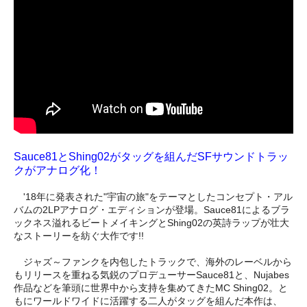
Sauce81とShing02がタッグを組んだSFサウンドトラッ
クがアナログ化！
'18年に発表された"宇宙の旅"をテーマとしたコンセプト・アル
バムの2LPアナログ・エディションが登場。Sauce81によるブラ
ックネス溢れるビートメイキングとShing02の英詩ラップが壮大
なストーリーを紡ぐ大作です!!
ジャズ～ファンクを内包したトラックで、海外のレーベルから
もリリースを重ねる気鋭のプロデューサーSauce81と、Nujabes
作品などを筆頭に世界中から支持を集めてきたMC Shing02。と
もにワールドワイドに活躍する二人がタッグを組んだ本作は、