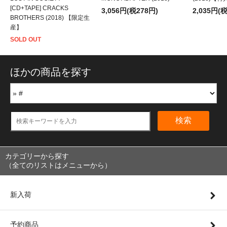
[CD+TAPE] CRACKS
3,056円(税278円)
2,035円(
BROTHERS (2018) 【限定生
産】
SOLD OUT
ほかの商品を探す
検索
カテゴリーから探す
（全てのリストはメニューから）
新入荷
予約商品