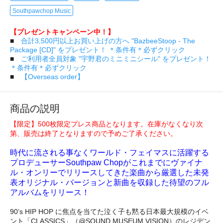
Southpawchop Music
【プレゼントキャンペーン中！】
■
合計3,500円以上お買い上げの方へ "BazbeeStoop - The
Package [CD]" をプレゼント！ ＊条件有＊必ずクリック
■
ご利用者全員対象 "宇野君のミニミニシール" をプレゼント！
＊条件有＊必ずクリック
■
【Overseas order】
商品の説明
【限定】500枚限定プレス商品となります。在庫がなくなり次
第、販売は終了となりますので予めご了承ください。
時代に流される事なくワールド・フェイマスに活躍する
プロデューサーSouthpaw Chopがこれまでにヴァイナ
ル・オンリーでリリースしてきた楽曲から厳選した未発
表オリジナル・バージョンと新曲を収録した待望のフル
アルバムをリリース！
90’s HIP HOP に焦点を当てた泣く子も黙る日本最大規模のイベ
ント「CLASSICS」（@SOUND MUSEUM VISION）のレジデン