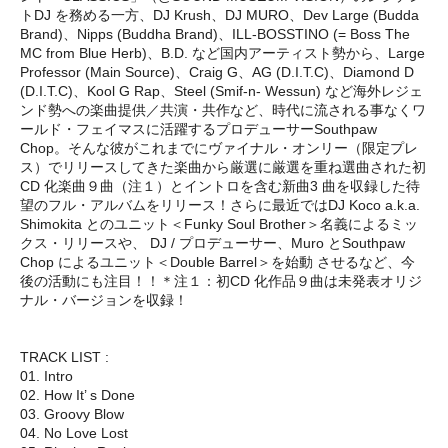
トDJ を務める一方、DJ Krush、DJ MURO、Dev Large (Budda
Brand)、Nipps (Buddha Brand)、ILL-BOSSTINO (= Boss The
MC from Blue Herb)、B.D. など国内アーティスト勢から、Large
Professor (Main Source)、Craig G、AG (D.I.T.C)、Diamond D
(D.I.T.C)、Kool G Rap、Steel (Smif-n- Wessun) など海外レジェ
ンド勢への楽曲提供／共演・共作など、時代に流される事なくワ
ールド・フェイマスに活躍するプロデューサーSouthpaw
Chop。そんな彼がこれまでにヴァイナル・オンリー（限定プレ
ス）でリリースしてきた楽曲から厳選に厳選を重ね選曲された初
CD 化楽曲９曲（注１）とイントロを含む新曲3 曲を収録した待
望のフル・アルバムをリリース！さらに最近ではDJ Koco a.k.a.
Shimokita とのユニット＜Funky Soul Brother＞名義によるミッ
クス・リリースや、 DJ / プロデューサー、Muro とSouthpaw
Chop によるユニット＜Double Barrel＞を始動 させるなど、今
後の活動にも注目！！＊注１：初CD 化作品９曲は未発表オリジ
ナル・バージョンを収録！
TRACK LIST :
01. Intro
02. How It’ s Done
03. Groovy Blow
04. No Love Lost