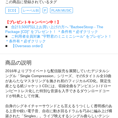
この商品に登録されているタグ
【CD】
レーベル別
P
PLAIN MUSIC
【プレゼントキャンペーン中！】
■
合計3,500円以上お買い上げの方へ "BazbeeStoop - The
Package [CD]" をプレゼント！ ＊条件有＊必ずクリック
■
ご利用者全員対象 "宇野君のミニミニシール" をプレゼント！
＊条件有＊必ずクリック
■
【Overseas order】
商品の説明
2016年よりプライベートな配信販売を展開していたデジタルシ
ングル「Single Compression」シリーズ、その5タイトル全10曲
があらたなマスタリングを施され初のフィジカル/CD化。限定生
産となる紙ジャケットCDには、収録全曲をアンビエント/ドロー
ン/ビートレス化した特別な音源を入手できるダウンロードコー
ドが特典として付属。
自身のシグネイチャーサウンドとも言えるうつくしく透明感のあ
る上音や鋭い電子音、自在に動き回るドラムを巧みに編み上げ構
築された「Singles」。ライブ映えするシングル曲らしいテンシ