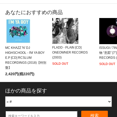
あなたにおすすめの商品
FLADD - PLAIN [CD]
MC KHAZZ 'N' DJ
ISSUGI / 7
ONEOWNER RECORDS
HIGHSCHOOL - I'M YA BOY
物 “意図” [7”
(2003)
E.P [CD] RCSLUM
RECORDS 
RECORDINGS (2018)【特別
SOLD OUT
SOLD OUT
盤】
2,420円(税220円)
ほかの商品を探す
検索