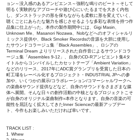
ョン～没入感のあるアンビエンス～強靭な鳴りのビート～そして
明るく実験的なアプローチや遊び心にいたるまでを大きく内包
し、ダンストラックの形を保ちながらも柔軟に形を変えていく、
聴くごとにあらたな魅力を感じさせるような多彩な表情を持つ作
品集に仕上がった。本作の製作期間中には、Gigi Masin、
Unknown Me、Masanori Nozawa、Nobなどへのオフィシャルリ
ミックス提供や、Black Smoker Recordsの音源を大胆に使用し
たサウンドコラージュ集「Black Assembles」、ロシアの
Terminal Dream よりリリースされた自作音によるサウンドコラ
ージュ集「Assembles 9-12」、自身のCD-Rアンビエント集4タ
イトルからコンパイルしたカセットテープ「Ambient Variation」
などのリリース、2017年にADC賞グランプリを受賞した日本の
町工場をレーベル化するプロジェクト・INDUSTRIAL JPへの参
加や、いくつかの展示/コラボレーション/コマーシャルワークへ
の楽曲&サウンド提供などなど、自身のサウンドをさまざまな媒
体へ展開。そんな日々の創作活動の中核となるプロジェクトこそ
が自身のオリジナル楽曲制作=本作となります。自身の音楽の可
能性を屈託なく拡大してきたInner Scienceの最新アップデー
ト、今作もお楽しみいただければ幸いです。
TRACK LIST :
1. Whew
2. Waves