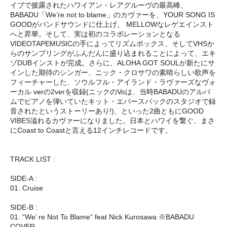
イブで披露されたハワイアン・レアグルーヴの最高峰、
BABADU「We’re not to blame」のカヴァーを、YOUR SONG IS
GOODがバンドサウンドに仕上げ、 MELLOWなレゲエインスト
へと昇華。そして、実は初のコラボレーションとなる
VIDEOTAPEMUSICの手によってリズムボックス、そしてVHSか
らのサンプリングがふんだんに盛り込まれることによって、エキ
ゾDUBインストが完成。さらに、ALOHA GOT SOULが新たにサ
インした期待のシンガー、ニック・クロサワの素晴らしい歌声を
フィーチャーした、ソウルフル・アイランド・ラヴァーズなヴォ
ーカル verの2verを収録(ニックのVoは、当時BABADUのアルバ
ムでピアノを弾いていたキット・エバースバックのスタジオで録
音されたというストーリーあり!)、といった2曲ともにGOOD
VIBES溢れるカヴァーになりました。日本とハワイを繋ぐ、まさ
にCoast to Coastと言える12インチレコードです。
TRACK LIST :
SIDE-A :
01. Cruise
SIDE-B :
01. “We’ re Not To Blame” feat Nick Kurosawa ※BABADU
COVER