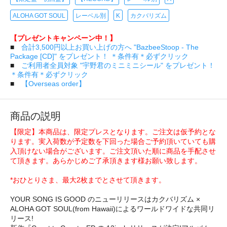
ALOHA GOT SOUL
レーベル別
K
カクバリズム
【プレゼントキャンペーン中！】
■
合計3,500円以上お買い上げの方へ "BazbeeStoop - The
Package [CD]" をプレゼント！ ＊条件有＊必ずクリック
■
ご利用者全員対象 "宇野君のミニミニシール" をプレゼント！
＊条件有＊必ずクリック
■
【Overseas order】
商品の説明
【限定】本商品は、限定プレスとなります。ご注文は仮予約とな
ります。実入荷数が予定数を下回った場合ご予約頂いていても購
入頂けない場合がございます。ご注文頂いた順に商品を手配させ
て頂きます。あらかじめご了承頂きます様お願い致します。
*おひとりさま、最大2枚までとさせて頂きます。
YOUR SONG IS GOOD のニューリリースはカクバリズム ×
ALOHA GOT SOUL(from Hawaii)によるワールドワイドな共同リ
リース!