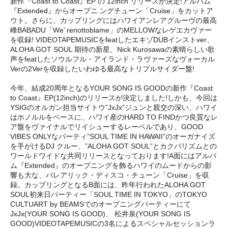
新作『Coast to Coast』EP の 12inch リリースが決定!アルバム
『Extended』からオープニ ングチューン「Cruise」をカットア
ウト。さらに、カップリングにはハワイアンレアグルーヴの最高
峰BABADU「We’ renottoblame」のMELLOWなレゲエカヴァー
を収録! VIDEOTAPEMUSICをfeatしたエキゾDUBインストver、
ALOHA GOT SOUL 期待の新星、Nick Kurosawaの素晴らしい歌
声をfeatしたソウルフル・アイランド・ラヴァーズなヴォーカル
Verの2Verを収録したいわゆる最高なトリプルサイダー盤!
今年、結成20周年となるYOUR SONG IS GOODの新作『Coast
to Coast』EP(12inch)のリリースが決定しました!しかも、今回は
YSIGのオルガン担当サイトウ”JxJx"ジュンと親交の深い、ハワイ
はホノルルをベースに、ハワイ産のHARD TO FINDかつ良質なレ
ア盤をヴァイナルでリイシューするレーベルであり、GOOD
VIBES ONLYなパーティ”SOUL TIME IN HAWAII”のオーガナイズ
を手がけるDJ クルー、”ALOHA GOT SOUL”とカクバリズムとの
ワールドワイドな共同リリースとなっております!A面にはアルバ
ム『Extended』のオープニングを飾るハワイのムードからの影
響も大な、バレアリック・ディスコ・チューン「Cruise」を収
録。カップリングとなるB面には、昨年行われたALOHA GOT
SOUL初来日パーティー「SOUL TIME IN TOKYO」のTOKYO
CULTUART by BEAMSでのオープニングパーティーにて
JxJx(YOUR SONG IS GOOD)、 松井泉(YOUR SONG IS
GOOD)VIDEOTAPEMUSICの3名によるスペシャルセッションラ