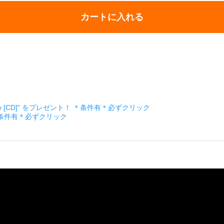
カートに入れる
ckage [CD]" をプレゼント！ ＊条件有＊必ずクリック
＊条件有＊必ずクリック