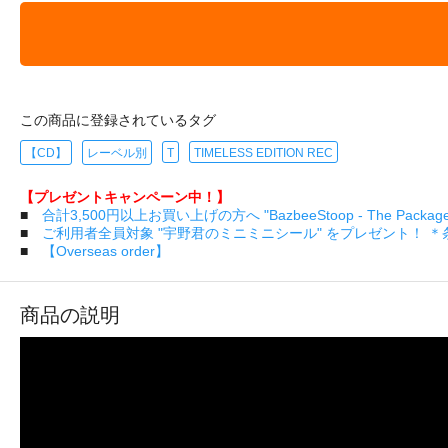
この商品に登録されているタグ
【CD】
レーベル別
T
TIMELESS EDITION REC
【プレゼントキャンペーン中！】
■
合計3,500円以上お買い上げの方へ "BazbeeStoop - The Pa
■
ご利用者全員対象 "宇野君のミニミニシール" をプレゼント！ 
■
【Overseas order】
商品の説明