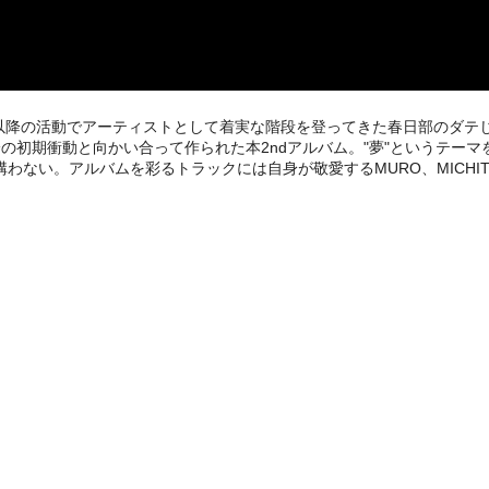
れ以降の活動でアーティストとして着実な階段を登ってきた春日部のダテじ
身の初期衝動と向かい合って作られた本2ndアルバム。"夢"というテーマ
い。アルバムを彩るトラックには自身が敬愛するMURO、MICHITA、FK、