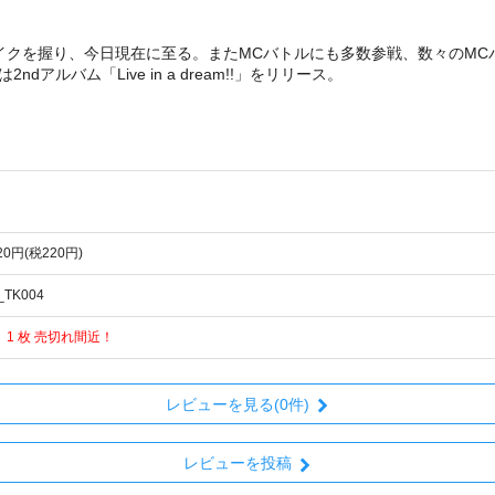
005年からマイクを握り、今日現在に至る。またMCバトルにも多数参戦、数々の
年には2ndアルバム「Live in a dream!!」をリリース。
420円(税220円)
_TK004
 1 枚 売切れ間近！
レビューを見る(0件)
レビューを投稿