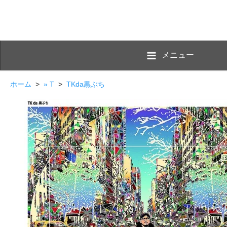
メニュー
ホーム
>
» T
>
TKda黒ぶち