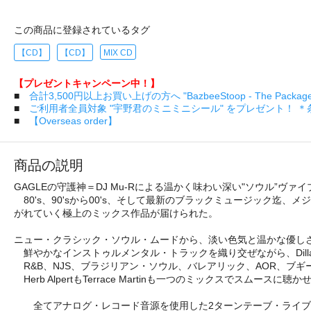
この商品に登録されているタグ
【CD】
【CD】
MIX CD
【プレゼントキャンペーン中！】
■
合計3,500円以上お買い上げの方へ "BazbeeStoop - The Pa
■
ご利用者全員対象 "宇野君のミニミニシール" をプレゼント！ 
■
【Overseas order】
商品の説明
GAGLEの守護神＝DJ Mu-Rによる温かく味わい深い"ソウル”ヴァイブ
80's、90'sから00's、そして最新のブラックミュージック
がれていく極上のミックス作品が届けられた。
ニュー・クラシック・ソウル・ムードから、淡い色気と温かな優し
鮮やかなインストゥルメンタル・トラックを織り交ぜながら、Dill
R&B、NJS、ブラジリアン・ソウル、バレアリック、AOR、ブ
Herb AlpertもTerrace Martinも一つのミックスでスムー
全てアナログ・レコード音源を使用した2ターンテーブ・ライブミック