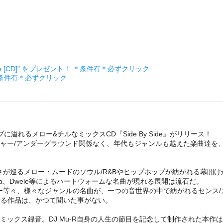
ckage [CD]" をプレゼント！ ＊条件有＊必ずクリック
＊条件有＊必ずクリック
に溢れるメロー&チルなミックスCD『Side By Side』がリリース！
迄、メジャー/アンダーグラウンド関係なく、年代もジャンルも越えた楽曲達
さが巡るメロー・ムードのソウル/R&Bやヒップホップが紡がれる幕開
a、Dwele等によるハートウォームな名曲が現れる展開は流石だ。
ギー等々、様々なジャンルの名曲が、一つの音世界の中で紡がれるセンス/
スに聴かせる作品は、かつて聞いた事がない。
ス録音。DJ Mu-R自身の人生の節目を記念して制作された本作は、正