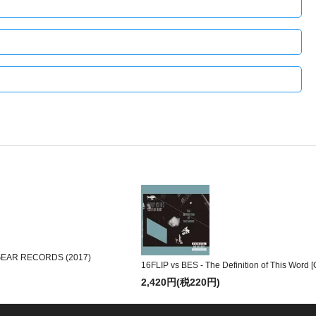
OGEAR RECORDS (2017)
16FLIP vs BES - The Definition of This Word
2,420円(税220円)