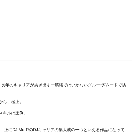
を、長年のキャリアが紡ぎ出す一筋縄ではいかないグルーヴ/ムードで紡
けから、極上。
スキルは圧倒。
にDJ Mu-RのDJキャリアの集大成の一つといえる作品になって