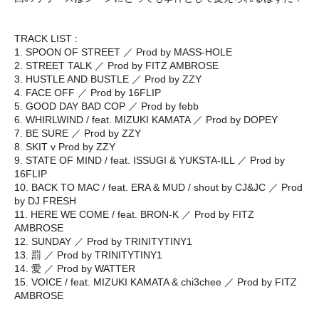
TRACK LIST :
1. SPOON OF STREET ／ Prod by MASS-HOLE
2. STREET TALK ／ Prod by FITZ AMBROSE
3. HUSTLE AND BUSTLE ／ Prod by ZZY
4. FACE OFF ／ Prod by 16FLIP
5. GOOD DAY BAD COP ／ Prod by febb
6. WHIRLWIND / feat. MIZUKI KAMATA ／ Prod by DOPEY
7. BE SURE ／ Prod by ZZY
8. SKIT v Prod by ZZY
9. STATE OF MIND / feat. ISSUGI & YUKSTA-ILL ／ Prod by
16FLIP
10. BACK TO MAC / feat. ERA & MUD / shout by CJ&JC ／ Prod
by DJ FRESH
11. HERE WE COME / feat. BRON-K ／ Prod by FITZ
AMBROSE
12. SUNDAY ／ Prod by TRINITYTINY1
13. 罰 ／ Prod by TRINITYTINY1
14. 愛 ／ Prod by WATTER
15. VOICE / feat. MIZUKI KAMATA & chi3chee ／ Prod by FITZ
AMBROSE