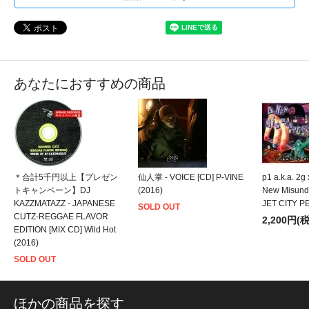
あなたにおすすめの商品
＊合計5千円以上【プレゼン
仙人掌 - VOICE [CD] P-VINE
p1 a.k.a. 
トキャンペーン】DJ
(2016)
New Misunde
KAZZMATAZZ - JAPANESE
JET CITY P
SOLD OUT
CUTZ-REGGAE FLAVOR
2,200円(
EDITION [MIX CD] Wild Hot
(2016)
SOLD OUT
ほかの商品を探す