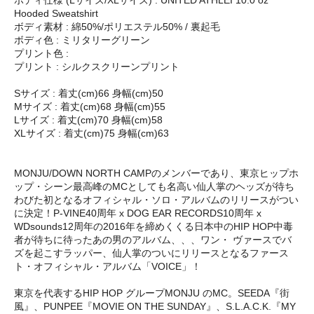
ボディ仕様 (Lサイズ/XLサイズ) : UNITED ATHLEI 10.0 oz
Hooded Sweatshirt
ボディ素材 : 綿50%/ポリエステル50% / 裏起毛
ボディ色 : ミリタリーグリーン
プリント色 :
プリント : シルクスクリーンプリント
Sサイズ : 着丈(cm)66 身幅(cm)50
Mサイズ : 着丈(cm)68 身幅(cm)55
Lサイズ : 着丈(cm)70 身幅(cm)58
XLサイズ : 着丈(cm)75 身幅(cm)63
MONJU/DOWN NORTH CAMPのメンバーであり、東京ヒップホ
ップ・シーン最高峰のMCとしても名高い仙人掌のヘッズが待ち
わびた初となるオフィシャル・ソロ・アルバムのリリースがつい
に決定！P-VINE40周年 x DOG EAR RECORDS10周年 x
WDsounds12周年の2016年を締めくくる日本中のHIP HOP中毒
者が待ちに待ったあの男のアルバム、、、ワン・ ヴァースでバ
ズを起こすラッパー、仙人掌のついにリリースとなるファース
ト・オフィシャル・アルバム「VOICE」！
東京を代表するHIP HOP グループMONJU のMC。SEEDA『街
風』、PUNPEE『MOVIE ON THE SUNDAY』、S.L.A.C.K.『MY