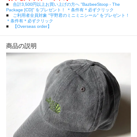
■
合計3,500円以上お買い上げの方へ "BazbeeStoop - The
Package [CD]" をプレゼント！ ＊条件有＊必ずクリック
■
ご利用者全員対象 "宇野君のミニミニシール" をプレゼント！
＊条件有＊必ずクリック
■
【Overseas order】
商品の説明