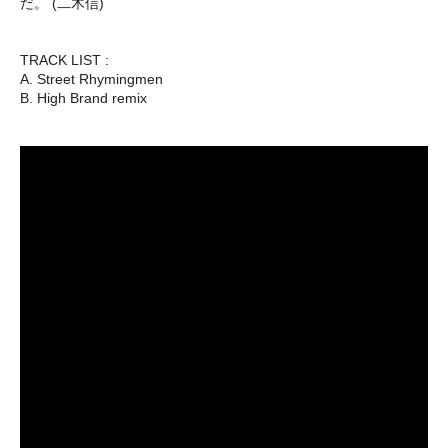
だ。 (二木信)
TRACK LIST :
A. Street Rhymingmen
B. High Brand remix