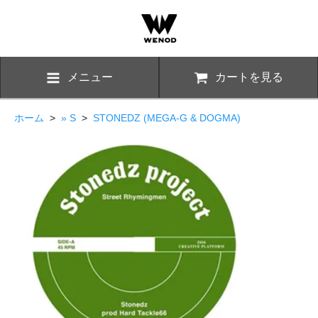
メニュー
カートを見る
ホーム
>
» S
>
STONEDZ (MEGA-G & DOGMA)