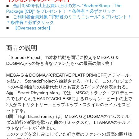
■
合計3,500円以上お買い上げの方へ "BazbeeStoop - The
Package [CD]" をプレゼント！ ＊条件有＊必ずクリック
■
ご利用者全員対象 "宇野君のミニミニシール" をプレゼント！
＊条件有＊必ずクリック
■
【Overseas order】
商品の説明
「StonedzProject」の本格始動を間近に控えるMEGA-G &
DOGMAからの好き者なファンたちへの最高の贈り物！
MEGA-G & DOGMAがCREATIVE PLATFORM(CPF)とディール
を結び、 StonedzProjectを始動させる。そして、このプロジェク
トの本格開始前の挨拶代わりとも言える7インチが発表される。
A面「Street Rhyming Men」では、MSCのトラック・プロデュー
スでも知られるHARDTACKLE 66によるロッキン・ビートの上で
2人がストリクトリー・ヒップホップ・スタイルのライムをスピ
ットする。
B面「High Brand remix」は、MEGA-GとDOGMAのアムステル
ダム旅行の経験を歌った曲のリミックスだ。T.TANAKAのチルア
ウトなビートが心地よい。
このタッグを楽しみにしていた好き者のファンへの最高の贈り物