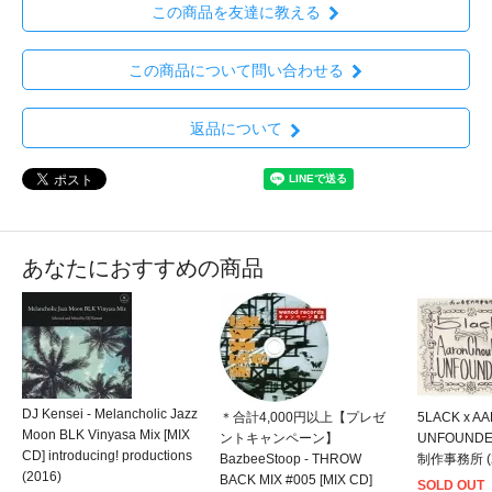
この商品を友達に教える
この商品について問い合わせる
返品について
あなたにおすすめの商品
DJ Kensei - Melancholic Jazz
＊合計4,000円以上【プレゼ
5LACK x A
Moon BLK Vinyasa Mix [MIX
ントキャンペーン】
UNFOUNDE
CD] introducing! productions
BazbeeStoop - THROW
制作事務所 (2
(2016)
BACK MIX #005 [MIX CD]
SOLD OUT