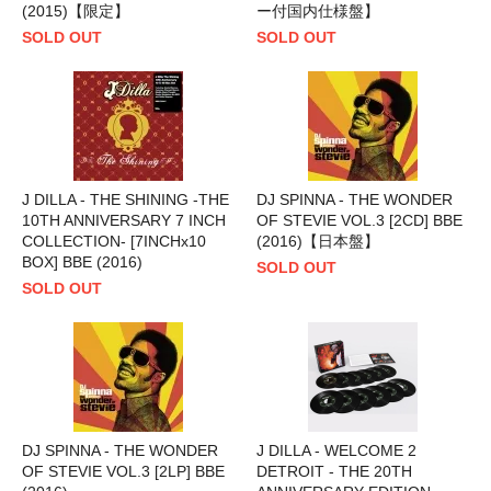
(2015)【限定】
ー付国内仕様盤】
SOLD OUT
SOLD OUT
J DILLA - THE SHINING -THE
DJ SPINNA - THE WONDER
10TH ANNIVERSARY 7 INCH
OF STEVIE VOL.3 [2CD] BBE
COLLECTION- [7INCHx10
(2016)【日本盤】
BOX] BBE (2016)
SOLD OUT
SOLD OUT
DJ SPINNA - THE WONDER
J DILLA - WELCOME 2
OF STEVIE VOL.3 [2LP] BBE
DETROIT - THE 20TH