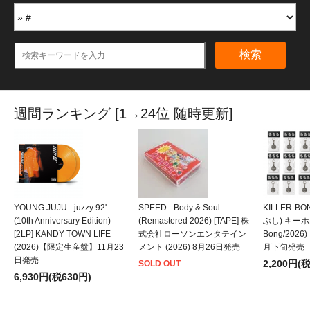
検索
週間ランキング [1→24位 随時更新]
YOUNG JUJU - juzzy 92'
SPEED - Body & Soul
KILLER-B
(10th Anniversary Edition)
(Remastered 2026) [TAPE] 株
ぶし) キーホルダ
[2LP] KANDY TOWN LIFE
式会社ローソンエンタテイン
Bong/202
(2026)【限定生産盤】11月23
メント (2026) 8月26日発売
月下旬発売
日発売
2,200円(
SOLD OUT
6,930円(税630円)