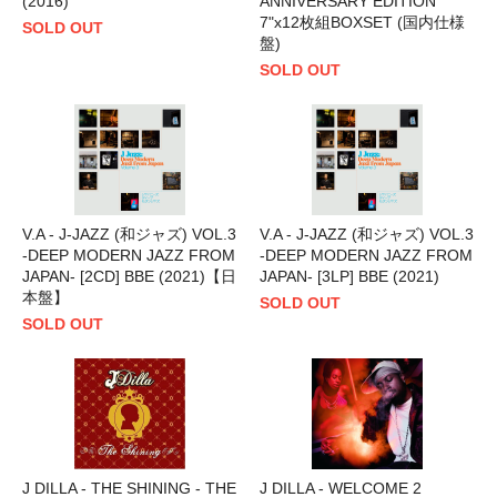
(2016)
ANNIVERSARY EDITION
7"x12枚組BOXSET (国内仕様
SOLD OUT
盤)
SOLD OUT
V.A - J-JAZZ (和ジャズ) VOL.3
V.A - J-JAZZ (和ジャズ) VOL.3
-DEEP MODERN JAZZ FROM
-DEEP MODERN JAZZ FROM
JAPAN- [2CD] BBE (2021)【日
JAPAN- [3LP] BBE (2021)
本盤】
SOLD OUT
SOLD OUT
J DILLA - THE SHINING - THE
J DILLA - WELCOME 2