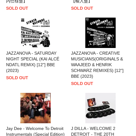
内仕様盤】
【輸入盤】
SOLD OUT
SOLD OUT
JAZZANOVA - SATURDAY
JAZZANOVA - CREATIVE
NIGHT SPECIAL (KAI ALCÉ
MUSICIANS(ORIGINALS &
NDATL REMIX) [12"] BBE
WAAJEED & HENRIK
(2023)
SCHWARZ REMIXES) [12"]
BBE (2023)
SOLD OUT
SOLD OUT
Jay Dee - Welcome To Detroit
J DILLA - WELCOME 2
Instrumentals (Special Edition)
DETROIT - THE 20TH