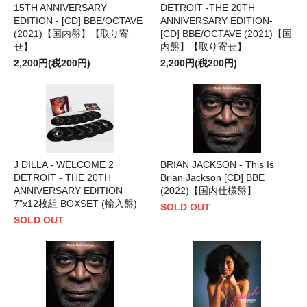
15TH ANNIVERSARY
DETROIT -THE 20TH
EDITION - [CD] BBE/OCTAVE
ANNIVERSARY EDITION-
(2021)【国内盤】【取り寄
[CD] BBE/OCTAVE (2021)【国
せ】
内盤】【取り寄せ】
2,200円(税200円)
2,200円(税200円)
J DILLA - WELCOME 2
BRIAN JACKSON - This Is
DETROIT - THE 20TH
Brian Jackson [CD] BBE
ANNIVERSARY EDITION
(2022)【国内仕様盤】
7"x12枚組 BOXSET (輸入盤)
SOLD OUT
SOLD OUT