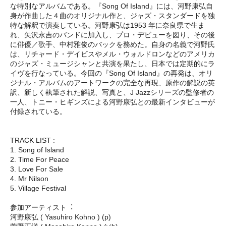
な特別なアルバムである。『Song Of Island』には、河野康弘自
身が作曲した４曲のオリジナル作と、ジャズ・スタンダードを独
特な解釈で演奏している。河野康弘は1953 年に奈良県で生ま
れ、矢沢永吉のバンドに加入し、プロ・デビューを図り、その後
に俳優／歌手、中村雅俊のバックを務めた。自身の名義で河野氏
は、リチャード・デイビスやメル・ウォルドロンなどのアメリカ
のジャズ・ミュージシャンと共演を果たし、日本では定期的にラ
イヴを行なっている。今回の『Song Of Island』の再発は、オリ
ジナル・アルバムのアートワークの完全な再現、原作の解説の英
訳、新しく執筆された解説、写真と、J Jazzシリーズの監修者の
一人、トニー・ヒギンズによる河野康弘との最新インタビューが
付録されている。
TRACK LIST :
1. Song of Island
2. Time For Peace
3. Love For Sale
4. Mr Nilson
5. Village Festival
参加アーティスト︓
河野康弘 ( Yasuhiro Kohno ) (p)