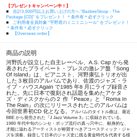
【プレゼントキャンペーン中！】
■
合計3,500円以上お買い上げの方へ "BazbeeStoop - The
Package [CD]" をプレゼント！ ＊条件有＊必ずクリック
■
ご利用者全員対象 "宇野君のミニミニシール" をプレゼント！
＊条件有＊必ずクリック
■
【Overseas order】
商品の説明
河野氏が設立した自主レーベル、A.S. Cap から発
表されたプライベート・プレスの激レア盤『Song
Of Island』は、ピアニスト、河野康弘トリオが出
した３枚目のアルバムであり、佐渡のジャズ・ラ
イブ・ハウスAgain で1985 年8 月にライブ録音さ
れた。先に日本で復刻され話題を集めたアケタ
ズ・ディスクからの２ 作『Peace』と『Roma In
The Rain』の次にリリースされたこのアルバムは
今回世界初CD 化となる。
アルバムのタイトル曲は、最近
BBE から発売された『J Jazz Volume 3』に収録されている。
1980 年代中旬のシンセ・ポップ流行の真っ只中に、献身的な、
才能に溢れるアーティストが称賛すべきアコースティック・ジャ
ズを演奏、録音して日本のジャズ史に残る黄金時代を代表する様