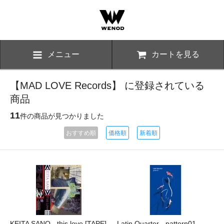
メニュー
カートを見る
【MAD LOVE Records】 に登録されている
商品
11
件の商品が見つかりました
おすすめ順
価格順
新着順
KEITA SANO - this love [TAPE]
Latin Quarter - pattern01