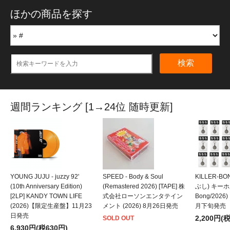
ほかの商品を探す
検索
週間ランキング [1→24位 随時更新]
YOUNG JUJU - juzzy 92'
SPEED - Body & Soul
KILLER-B
(10th Anniversary Edition)
(Remastered 2026) [TAPE] 株
ぶし) キーホルダ
[2LP] KANDY TOWN LIFE
式会社ローソンエンタテイン
Bong/202
(2026)【限定生産盤】11月23
メント (2026) 8月26日発売
月下旬発売
日発売
2,200円(
SOLD OUT
6,930円(税630円)