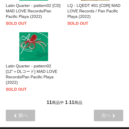
Latin Quarter - pattern02 [CD]
LQ - LQEDT #01 [CDR] MAD
MAD LOVE Records/Pan
LOVE Records / Pan Pacific
Pacific Playa (2022)
Playa (2022)
SOLD OUT
SOLD OUT
Latin Quarter - pattern02
[12"＋DLコード] MAD LOVE
Records/Pan Pacific Playa
(2022)
SOLD OUT
11
1
11
商品中
-
商品
前へ
次へ