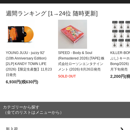
週間ランキング [1→24位 随時更新]
YOUNG JUJU - juzzy 92'
SPEED - Body & Soul
KILLER-B
(10th Anniversary Edition)
(Remastered 2026) [TAPE] 株
ぶし) キーホルダ
[2LP] KANDY TOWN LIFE
式会社ローソンエンタテイン
Bong/202
(2026)【限定生産盤】11月23
メント (2026) 8月26日発売
月下旬発売
日発売
2,200円(
SOLD OUT
6,930円(税630円)
カテゴリーから探す
（全てのリストはメニューから）
新入荷