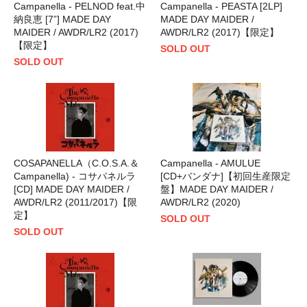
Campanella - PELNOD feat.中
Campanella - PEASTA [2LP]
納良恵 [7”] MADE DAY
MADE DAY MAIDER /
MAIDER / AWDR/LR2 (2017)
AWDR/LR2 (2017)【限定】
【限定】
SOLD OUT
SOLD OUT
COSAPANELLA（C.O.S.A.＆
Campanella - AMULUE
Campanella) - コサパネルラ
[CD+バンダナ]【初回生産限定
[CD] MADE DAY MAIDER /
盤】MADE DAY MAIDER /
AWDR/LR2 (2011/2017)【限
AWDR/LR2 (2020)
定】
SOLD OUT
SOLD OUT