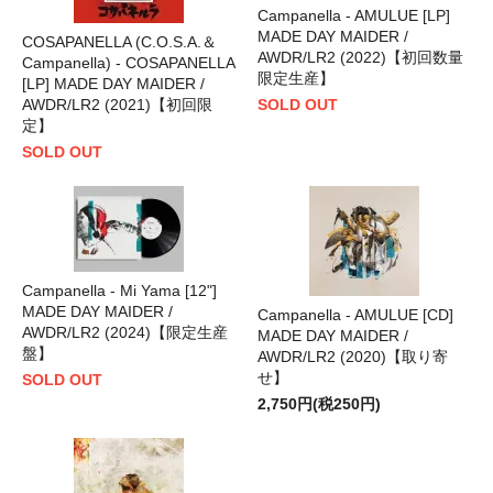
Campanella - AMULUE [LP]
MADE DAY MAIDER /
COSAPANELLA (C.O.S.A.＆
AWDR/LR2 (2022)【初回数量
Campanella) - COSAPANELLA
限定生産】
[LP] MADE DAY MAIDER /
AWDR/LR2 (2021)【初回限
SOLD OUT
定】
SOLD OUT
Campanella - Mi Yama [12"]
MADE DAY MAIDER /
Campanella - AMULUE [CD]
AWDR/LR2 (2024)【限定生産
MADE DAY MAIDER /
盤】
AWDR/LR2 (2020)【取り寄
せ】
SOLD OUT
2,750円(税250円)