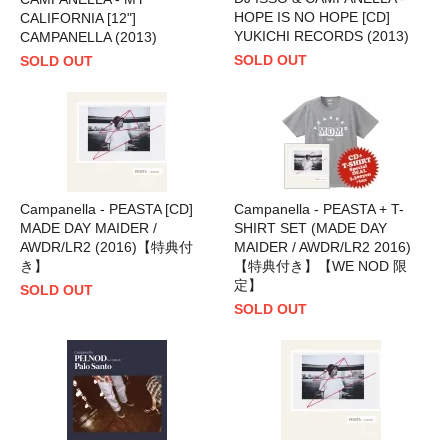
HOPE IS NO HOPE [CD]
CALIFORNIA [12"]
YUKICHI RECORDS (2013)
CAMPANELLA (2013)
SOLD OUT
SOLD OUT
Campanella - PEASTA [CD]
Campanella - PEASTA + T-
MADE DAY MAIDER /
SHIRT SET (MADE DAY
AWDR/LR2 (2016)【特典付
MAIDER / AWDR/LR2 2016)
き】
【特典付き】【WE NOD 限
定】
SOLD OUT
SOLD OUT