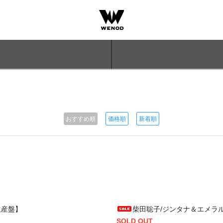
おすすめ順
価格順
新着順
定生産盤】
柴田聡子/ジンタナ＆エメラルズ -
SOLD OUT