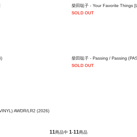
せ】
柴田聡子 - Your Favorite Things [
SOLD OUT
4)
柴田聡子 - Passing / Passing (PAS
SOLD OUT
VINYL) AWDR/LR2 (2026)
11
1
11
商品中
-
商品