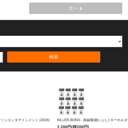
次へ
検索
株式会社ローソンエンタテインメント (2026)
KILLER-BONG - 真鍮製(銀いぶし) キーホルダー
2,200円(税200円)