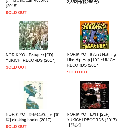
[7"] Manhattan Records
2,852円(税259円)
(2015)
SOLD OUT
NORIKIYO - It Ain't Nothing
NORIKIYO - Bouquet [CD]
Like Hip Hop [10”] YUKICHI
YUKICHI RECORDS (2017)
RECORDS (2017)
SOLD OUT
SOLD OUT
NORIKIYO - 路傍に添える [文
NORIKIYO - EXIT [2LP]
庫] ele-king books (2017)
YUKICHI RECORDS (2017)
【限定】
SOLD OUT