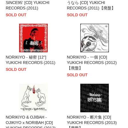
SINCE95' [CD] YUKICHI
うなら [CD] YUKICHI
RECORDS (2011)
RECORDS (2011)【廃盤】
SOLD OUT
SOLD OUT
NORIKIYO - 秘密 [12"]
NORIKIYO - 一個 [CD]
YUKICHI RECORDS (2011)
YUKICHI RECORDS (2012)
【廃盤】
SOLD OUT
SOLD OUT
NORIKIYO & OJIBAH -
NORIKIYO - 断片集 [CD]
OJIKIYO x NORIBAH [CD]
YUKICHI RECORDS (2013)
YUKICHI RECORDS (2012)
【廃盤】