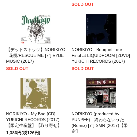
SOLD OUT
【デットストック】NORIKIYO
NORIKIYO - Bouquet Tour
- 花籠/RESCUE ME [7”] VYBE
Final at LIQUIDROOM [2DVD]
MUSIC (2017)
YUKICHI RECORDS (2017)
SOLD OUT
SOLD OUT
NORIKIYO - My Bad [CD]
NORIKIYO (produced by
YUKICHI RECORDS (2017)
PUNPEE) - 終わらないうた
【限定生産盤】【取り寄せ】
(Remix) [7”] SMR (2017)【限
定】
1,386円(税126円)