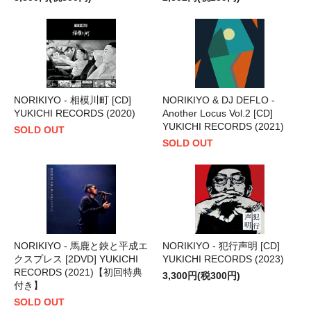
NORIKIYO - 相模川町 [CD]
NORIKIYO & DJ DEFLO -
YUKICHI RECORDS (2020)
Another Locus Vol.2 [CD]
YUKICHI RECORDS (2021)
SOLD OUT
SOLD OUT
NORIKIYO - 馬鹿と鋏と平成エ
NORIKIYO - 犯行声明 [CD]
クスプレス [2DVD] YUKICHI
YUKICHI RECORDS (2023)
RECORDS (2021)【初回特典
3,300円(税300円)
付き】
SOLD OUT