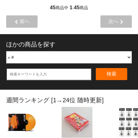
45
1
45
商品中
-
商品
前へ
次へ
ほかの商品を探す
検索
週間ランキング [1→24位 随時更新]