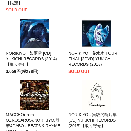
【限定】
SOLD OUT
NORIKIYO - 如雨露 [CD]
NORIKIYO - 花水木 TOUR
YUKICHI RECORDS (2014)
FINAL [2DVD] YUKICHI
【取り寄せ】
RECORDS (2015)
3,056円(税278円)
SOLD OUT
MACCHO(from
NORIKIYO - 実験的断片集
OZROSARUS),NORIKIYO,般
[CD] YUKICHI RECORDS
若&DABO - BEATS & RHYME
(2015)【取り寄せ】