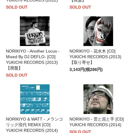
SOLD OUT
SOLD OUT
NORIKIYO - Another Locus -
NORIKIYO - 花水木 [CD]
Mixed By DJ DEFLO- [CD]
YUKICHI RECORDS (2013)
YUKICHI RECORDS (2013)
【取り寄せ】
【廃盤】
3,143円(税286円)
SOLD OUT
NORIKIYO & WATT - メランコ
NORIKIYO - 雲と泥と手 [CD]
リック現代 REMIX [CD]
YUKICHI RECORDS (2014)
YUKICHI RECORDS (2014)
SOLD OUT