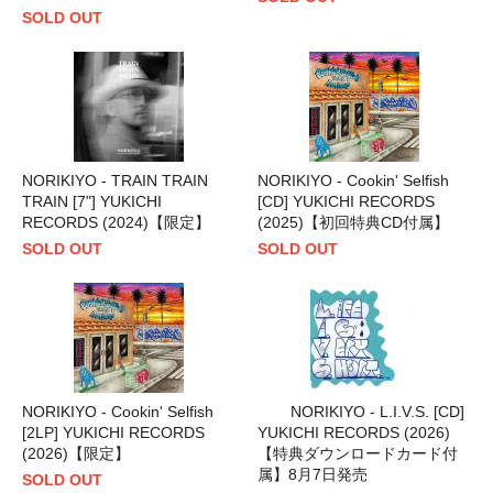
SOLD OUT
NORIKIYO - TRAIN TRAIN
NORIKIYO - Cookin' Selfish
TRAIN [7"] YUKICHI
[CD] YUKICHI RECORDS
RECORDS (2024)【限定】
(2025)【初回特典CD付属】
SOLD OUT
SOLD OUT
NORIKIYO - Cookin' Selfish
NORIKIYO - L.I.V.S. [CD]
[2LP] YUKICHI RECORDS
YUKICHI RECORDS (2026)
(2026)【限定】
【特典ダウンロードカード付
属】8月7日発売
SOLD OUT