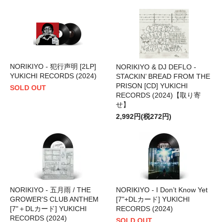
NORIKIYO - 犯行声明 [2LP]
NORIKIYO & DJ DEFLO -
YUKICHI RECORDS (2024)
STACKIN’ BREAD FROM THE
PRISON [CD] YUKICHI
SOLD OUT
RECORDS (2024)【取り寄
せ】
2,992円(税272円)
NORIKIYO - 五月雨 / THE
NORIKIYO - I Don’t Know Yet
GROWER'S CLUB ANTHEM
[7"+DLカード] YUKICHI
[7"＋DLカード] YUKICHI
RECORDS (2024)
RECORDS (2024)
SOLD OUT