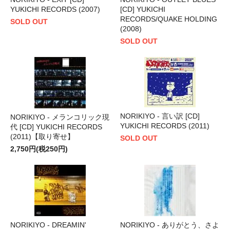
YUKICHI RECORDS (2007)
[CD] YUKICHI
RECORDS/QUAKE HOLDING
SOLD OUT
(2008)
SOLD OUT
NORIKIYO - 言い訳 [CD]
NORIKIYO - メランコリック現
YUKICHI RECORDS (2011)
代 [CD] YUKICHI RECORDS
(2011)【取り寄せ】
SOLD OUT
2,750円(税250円)
NORIKIYO - DREAMIN'
NORIKIYO - ありがとう、さよ