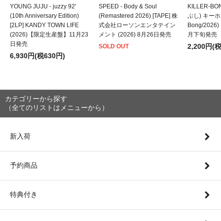
YOUNG JUJU - juzzy 92'
SPEED - Body & Soul
KILLER-B
(10th Anniversary Edition)
(Remastered 2026) [TAPE] 株
ぶし) キーホルダ
[2LP] KANDY TOWN LIFE
式会社ローソンエンタテイン
Bong/202
(2026)【限定生産盤】11月23
メント (2026) 8月26日発売
月下旬発売
日発売
2,200円(
SOLD OUT
6,930円(税630円)
カテゴリーから探す
（全てのリストはメニューから）
新入荷
予約商品
特典付き