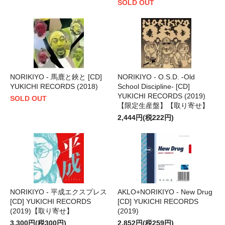
SOLD OUT
NORIKIYO - 馬鹿と鋏と [CD]
NORIKIYO - O.S.D. -Old
YUKICHI RECORDS (2018)
School Discipline- [CD]
YUKICHI RECORDS (2019)
SOLD OUT
【限定生産盤】【取り寄せ】
2,444円(税222円)
NORIKIYO - 平成エクスプレス
AKLO+NORIKIYO - New Drug
[CD] YUKICHI RECORDS
[CD] YUKICHI RECORDS
(2019)【取り寄せ】
(2019)
3,300円(税300円)
2,852円(税259円)