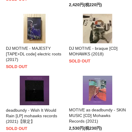
2,420円(税220円)
DJ MOTIVE - MAJESTY
DJ MOTIVE - braque [CD]
[TAPE+DL code] electric roots
MOHAWKS (2018)
(2017)
SOLD OUT
SOLD OUT
MOTIVE as deadbundy - SKIN
deadbundy - Wish It Would
MUSIC [CD] Mohawks
Rain [LP] mohawks records
Records (2021)
(2021)【限定】
2,530円(税230円)
SOLD OUT