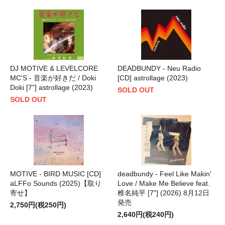
DJ MOTIVE & LEVELCORE
DEADBUNDY - Neu Radio
MC'S - 音楽が好きだ / Doki
[CD] astrollage (2023)
Doki [7"] astrollage (2023)
SOLD OUT
SOLD OUT
MOTIVE - BIRD MUSIC [CD]
deadbundy - Feel Like Makin'
aLFFo Sounds (2025)【取り
Love / Make Me Believe feat.
寄せ】
椎名純平 [7"] (2026) 8月12日
発売
2,750円(税250円)
2,640円(税240円)