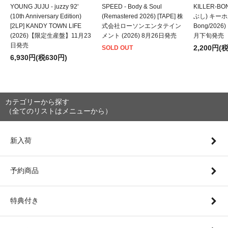
YOUNG JUJU - juzzy 92'
SPEED - Body & Soul
KILLER-B
(10th Anniversary Edition)
(Remastered 2026) [TAPE] 株
ぶし) キーホルダ
[2LP] KANDY TOWN LIFE
式会社ローソンエンタテイン
Bong/202
(2026)【限定生産盤】11月23
メント (2026) 8月26日発売
月下旬発売
日発売
2,200円(
SOLD OUT
6,930円(税630円)
カテゴリーから探す
（全てのリストはメニューから）
新入荷
予約商品
特典付き