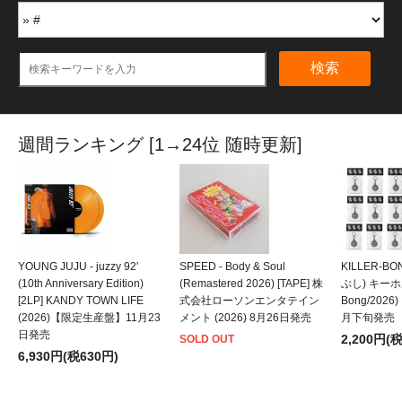
検索
週間ランキング [1→24位 随時更新]
YOUNG JUJU - juzzy 92'
SPEED - Body & Soul
KILLER-B
(10th Anniversary Edition)
(Remastered 2026) [TAPE] 株
ぶし) キーホルダ
[2LP] KANDY TOWN LIFE
式会社ローソンエンタテイン
Bong/202
(2026)【限定生産盤】11月23
メント (2026) 8月26日発売
月下旬発売
日発売
2,200円(
SOLD OUT
6,930円(税630円)