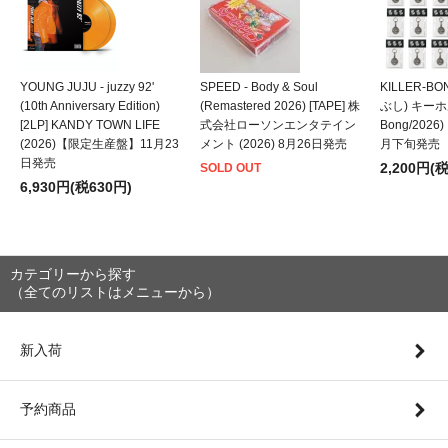
YOUNG JUJU - juzzy 92'
SPEED - Body & Soul
KILLER-B
(10th Anniversary Edition)
(Remastered 2026) [TAPE] 株
ぶし) キーホルダ
[2LP] KANDY TOWN LIFE
式会社ローソンエンタテイン
Bong/202
(2026)【限定生産盤】11月23
メント (2026) 8月26日発売
月下旬発売
日発売
2,200円(
SOLD OUT
6,930円(税630円)
カテゴリーから探す
（全てのリストはメニューから）
新入荷
予約商品