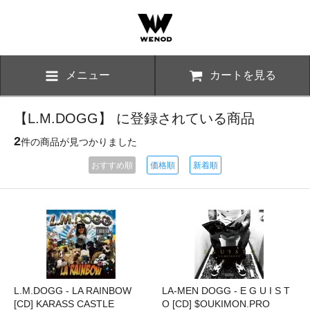
メニュー
カートを見る
【L.M.DOGG】 に登録されている商品
2
件の商品が見つかりました
おすすめ順
価格順
新着順
L.M.DOGG - LA RAINBOW
LA-MEN DOGG - E G U I S T
[CD] KARASS CASTLE
O [CD] $OUKIMON.PRO