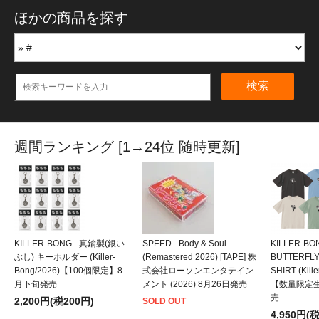
ほかの商品を探す
検索
週間ランキング [1→24位 随時更新]
KILLER-BONG - 真鍮製(銀い
SPEED - Body & Soul
KILLER-BO
ぶし) キーホルダー (Killer-
(Remastered 2026) [TAPE] 株
BUTTERFLY
Bong/2026)【100個限定】8
式会社ローソンエンタテイン
SHIRT (Kill
月下旬発売
メント (2026) 8月26日発売
【数量限定
売
2,200円(税200円)
SOLD OUT
4,950円(