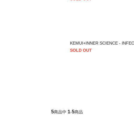
KEMUI+INNER SCIENCE - INFECT
SOLD OUT
5
1
5
商品中
-
商品