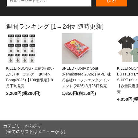
検索
週間ランキング [1→24位 随時更新]
KILLER-BONG - 真鍮製(銀い
SPEED - Body & Soul
KILLER-BO
ぶし) キーホルダー (Killer-
(Remastered 2026) [TAPE] 株
BUTTERFLY
Bong/2026)【100個限定】8
式会社ローソンエンタテイン
SHIRT (Kill
月下旬発売
メント (2026) 8月26日発売
【数量限定
売
2,200円(税200円)
1,650円(税150円)
4,950円(
カテゴリーから探す
（全てのリストはメニューから）