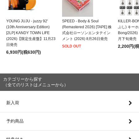
YOUNG JUJU - juzzy 92'
SPEED - Body & Soul
KILLER-B
(10th Anniversary Edition)
(Remastered 2026) [TAPE] 株
ぶし) キーホルダ
[2LP] KANDY TOWN LIFE
式会社ローソンエンタテイン
Bong/202
(2026)【限定生産盤】11月23
メント (2026) 8月26日発売
月下旬発売
日発売
2,200円(
SOLD OUT
6,930円(税630円)
カテゴリーから探す
（全てのリストはメニューから）
新入荷
予約商品