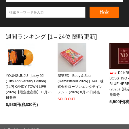
検索
週間ランキング [1→24位 随時更新]
DJ KRU
YOUNG JUJU - juzzy 92'
SPEED - Body & Soul
BOSSTINO -
(10th Anniversary Edition)
(Remastered 2026) [TAPE] 株
BLUE HER
[2LP] KANDY TOWN LIFE
式会社ローソンエンタテイン
(2026)【
(2026)【限定生産盤】11月23
メント (2026) 8月26日発売
発送分
日発売
SOLD OUT
5,500円(
6,930円(税630円)