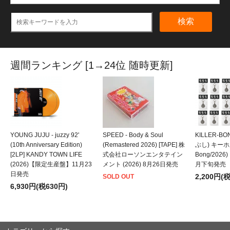
検索
週間ランキング [1→24位 随時更新]
YOUNG JUJU - juzzy 92'
SPEED - Body & Soul
KILLER-B
(10th Anniversary Edition)
(Remastered 2026) [TAPE] 株
ぶし) キーホルダ
[2LP] KANDY TOWN LIFE
式会社ローソンエンタテイン
Bong/202
(2026)【限定生産盤】11月23
メント (2026) 8月26日発売
月下旬発売
日発売
2,200円(
SOLD OUT
6,930円(税630円)