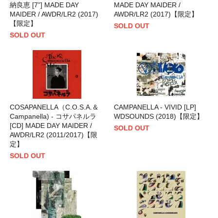
納良恵 [7”] MADE DAY
MADE DAY MAIDER /
MAIDER / AWDR/LR2 (2017)
AWDR/LR2 (2017)【限定】
【限定】
SOLD OUT
SOLD OUT
COSAPANELLA（C.O.S.A.＆
CAMPANELLA - VIVID [LP]
Campanella) - コサパネルラ
WDSOUNDS (2018)【限定】
[CD] MADE DAY MAIDER /
SOLD OUT
AWDR/LR2 (2011/2017)【限
定】
SOLD OUT