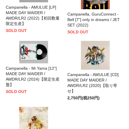
Campanella - AMULUE [LP]
MADE DAY MAIDER /
Campanella, GuruConnect -
AWDR/LR2 (2022)【初回数量
Bell [7"] only in dreams / JET
限定生産】
SET (2022)
SOLD OUT
SOLD OUT
Campanella - Mi Yama [12"]
MADE DAY MAIDER /
Campanella - AMULUE [CD]
AWDR/LR2 (2024)【限定生産
MADE DAY MAIDER /
盤】
AWDR/LR2 (2020)【取り寄
せ】
SOLD OUT
2,750円(税250円)