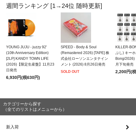
週間ランキング [1→24位 随時更新]
YOUNG JUJU - juzzy 92'
SPEED - Body & Soul
KILLER-B
(10th Anniversary Edition)
(Remastered 2026) [TAPE] 株
ぶし) キーホルダ
[2LP] KANDY TOWN LIFE
式会社ローソンエンタテイン
Bong/202
(2026)【限定生産盤】11月23
メント (2026) 8月26日発売
月下旬発売
日発売
2,200円(
SOLD OUT
6,930円(税630円)
カテゴリーから探す
（全てのリストはメニューから）
新入荷