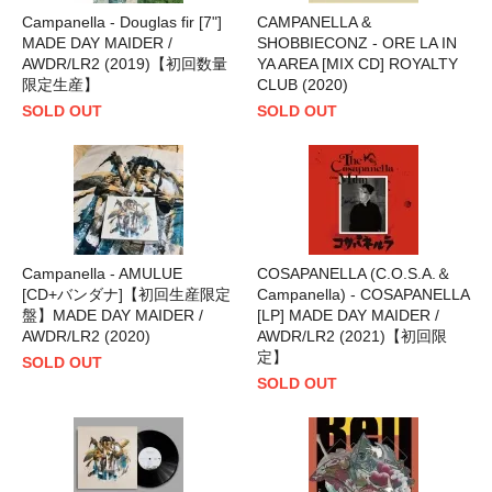
Campanella - Douglas fir [7"]
CAMPANELLA &
MADE DAY MAIDER /
SHOBBIECONZ - ORE LA IN
AWDR/LR2 (2019)【初回数量
YA AREA [MIX CD] ROYALTY
限定生産】
CLUB (2020)
SOLD OUT
SOLD OUT
Campanella - AMULUE
COSAPANELLA (C.O.S.A.＆
[CD+バンダナ]【初回生産限定
Campanella) - COSAPANELLA
盤】MADE DAY MAIDER /
[LP] MADE DAY MAIDER /
AWDR/LR2 (2020)
AWDR/LR2 (2021)【初回限
定】
SOLD OUT
SOLD OUT