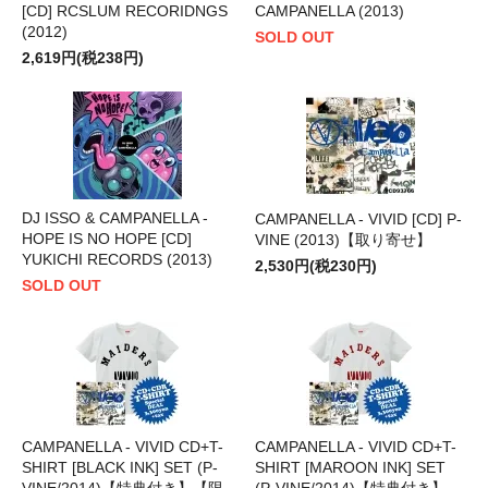
[CD] RCSLUM RECORIDNGS
CAMPANELLA (2013)
(2012)
SOLD OUT
2,619円(税238円)
DJ ISSO & CAMPANELLA -
CAMPANELLA - VIVID [CD] P-
HOPE IS NO HOPE [CD]
VINE (2013)【取り寄せ】
YUKICHI RECORDS (2013)
2,530円(税230円)
SOLD OUT
CAMPANELLA - VIVID CD+T-
CAMPANELLA - VIVID CD+T-
SHIRT [BLACK INK] SET (P-
SHIRT [MAROON INK] SET
VINE/2014)【特典付き】【限
(P-VINE/2014)【特典付き】