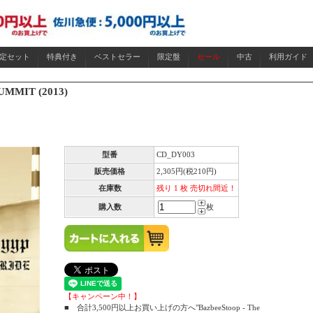
限定セット
特典付き
ベストセラー
限定盤
セール
中古
利用ガイド
UMMIT (2013)
型番
CD_DY003
販売価格
2,305円(税210円)
在庫数
残り 1 枚 売切れ間近！
購入数
枚
【キャンペーン中！】
■ 合計3,500円以上お買い上げの方へ"BazbeeStoop - The