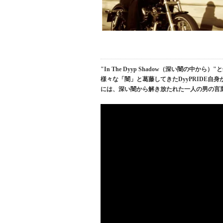
"In The Dyyp Shadow（深い闇の中
様々な「闇」と葛藤してきたDyyPRIDE
には、深い闇から解き放たれた一人の男の言