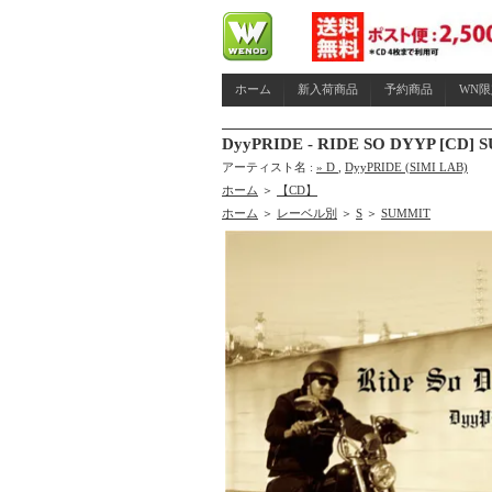
ホーム
新入荷商品
予約商品
WN
DyyPRIDE - RIDE SO DYYP [CD] S
アーティスト名 :
» D
,
DyyPRIDE (SIMI LAB)
ホーム
＞
【CD】
ホーム
＞
レーベル別
＞
S
＞
SUMMIT