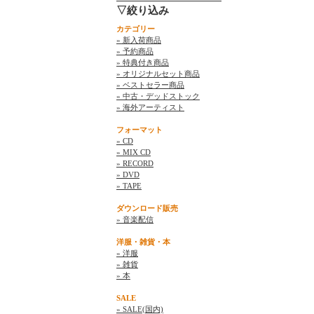
▽絞り込み
カテゴリー
» 新入荷商品
» 予約商品
» 特典付き商品
» オリジナルセット商品
» ベストセラー商品
» 中古・デッドストック
» 海外アーティスト
フォーマット
» CD
» MIX CD
» RECORD
» DVD
» TAPE
ダウンロード販売
» 音楽配信
洋服・雑貨・本
» 洋服
» 雑貨
» 本
SALE
» SALE(国内)