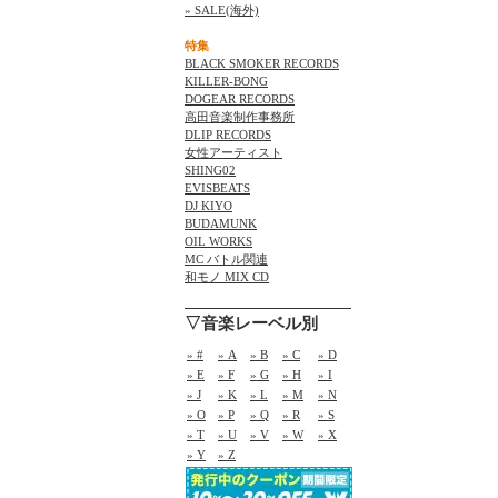
» SALE(海外)
特集
BLACK SMOKER RECORDS
KILLER-BONG
DOGEAR RECORDS
高田音楽制作事務所
DLIP RECORDS
女性アーティスト
SHING02
EVISBEATS
DJ KIYO
BUDAMUNK
OIL WORKS
MC バトル関連
和モノ MIX CD
▽音楽レーベル別
» #
» A
» B
» C
» D
» E
» F
» G
» H
» I
» J
» K
» L
» M
» N
» O
» P
» Q
» R
» S
» T
» U
» V
» W
» X
» Y
» Z