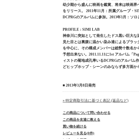
幼少期から盛んに映画を鑑賞、将来は映画界への進出も狙
をリリース。 2011年11月：所属グループ・S
DCPRGのアルバムに参加。2013年3月：ソロと
PROFILE : SIMI LAB
神奈川に突如として発生したドス黒い巨大な
見た目とは裏腹に温かい染み達によるブラックネスを、
を中心に、その構成メンバーは総勢十数名か
予想出来ない。2011.11.11に1st アルバム「Pa
ィストの菊地成孔率いるDCPRGのアルバム作品
どヒップホップ・シーンのみならず多方面から
■ 2013年3月8日発売
» 特定商取引法に基づく表記 (返品など)
この商品について問い合わせる
この商品を友達に教える
買い物を続ける
レビューを見る(0件)