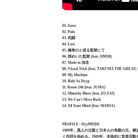
01. Intro
02. Pain
03. 死闘
04. Lost
05. 極東のと或る監獄にて
06. 煌めいた監獄 (feat. OMSB)
07. Made in 信念
08. Visual Trick (feat. TAKUMA THE GREAT
09. My Machine
10. Ride So Dyyp
11. Route 246 (feat. JUMA)
12. Minority Blues (feat. DJ ZAI)
13. We Can't Move Back
14. All Your Mind (feat. MARIA)
PROFILE : DyyPRIDE
1989年、黒人の父親と日本人の母親の元、横
く作詞を始める。2009年、本格的に音楽活