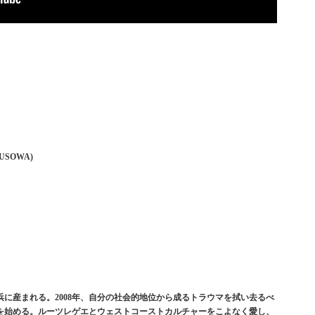
, USOWA)
浜に産まれる。2008年、自分の社会的地位から成るトラウマを拭い去るべ
動を始める。ルーツレゲエとウェストコーストカルチャーをこよなく愛し、