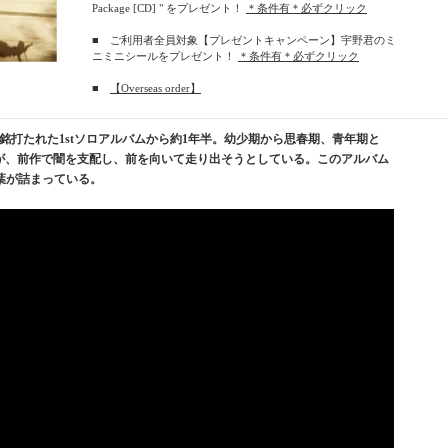
Package [CD] " をプレゼント！
＊条件有＊必ずクリック
■ ご利用者全員対象【プレゼントキャンペーン】宇野君のミ
ニミニシールをプレゼント！
＊条件有＊必ずクリック
■
【Overseas order】
から）"と銘打たれた1stソロアルバムから約1年半。幼少期から思春期、青年期と
自身が、前作で闇を支配し、前を向いて走り出そうとしている。このアルバム
葉が詰まっている。