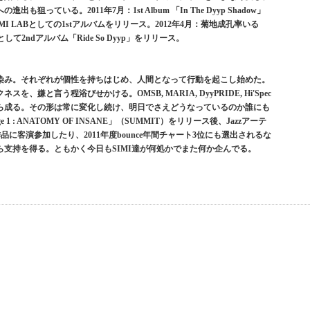
っている。2011年7月：1st Album 「In The Dyyp Shadow」
IMI LABとしての1stアルバムをリリース。2012年4月：菊地成孔率いる
して2ndアルバム「Ride So Dyyp」をリリース。
染み。それぞれが個性を持ちはじめ、人間となって行動を起こし始めた。
嫌と言う程浴びせかける。OMSB, MARIA, DyyPRIDE, Hi'Spec
ら成る。その形は常に変化し続け、明日でさえどうなっているのか誰にも
ge 1 : ANATOMY OF INSANE」（SUMMIT）をリリース後、Jazzアーテ
に客演参加したり、2011年度bounce年間チャート3位にも選出されるな
支持を得る。ともかく今日もSIMI達が何処かでまた何か企んでる。