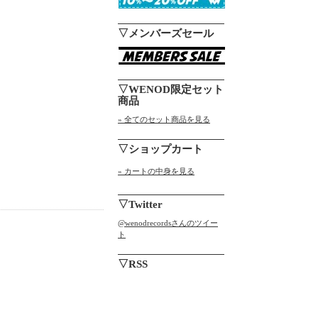
▽メンバーズセール
▽WENOD限定セット
商品
» 全てのセット商品を見る
▽ショップカート
» カートの中身を見る
▽Twitter
@wenodrecordsさんのツイー
ト
▽RSS