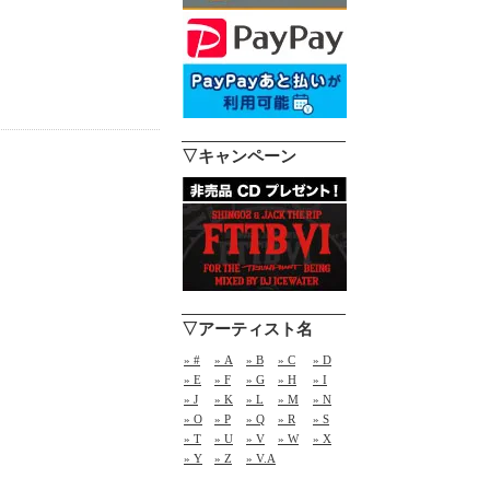
▽キャンペーン
▽アーティスト名
» #
» A
» B
» C
» D
» E
» F
» G
» H
» I
» J
» K
» L
» M
» N
» O
» P
» Q
» R
» S
» T
» U
» V
» W
» X
» Y
» Z
» V.A