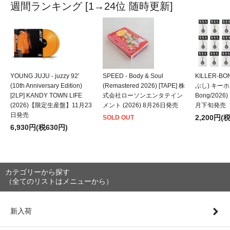
週間ランキング [1→24位 随時更新]
YOUNG JUJU - juzzy 92'
SPEED - Body & Soul
KILLER-B
(10th Anniversary Edition)
(Remastered 2026) [TAPE] 株
ぶし) キーホルダ
[2LP] KANDY TOWN LIFE
式会社ローソンエンタテイン
Bong/202
(2026)【限定生産盤】11月23
メント (2026) 8月26日発売
月下旬発売
日発売
2,200円(
SOLD OUT
6,930円(税630円)
カテゴリーから探す
（全てのリストはメニューから）
新入荷